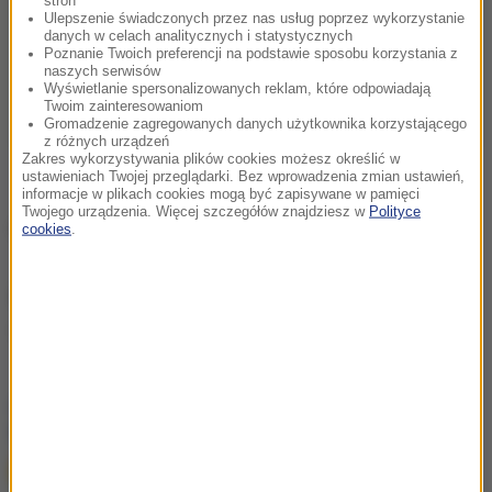
stron
Ulepszenie świadczonych przez nas usług poprzez wykorzystanie
danych w celach analitycznych i statystycznych
Poznanie Twoich preferencji na podstawie sposobu korzystania z
naszych serwisów
Wyświetlanie spersonalizowanych reklam, które odpowiadają
Twoim zainteresowaniom
Gromadzenie zagregowanych danych użytkownika korzystającego
z różnych urządzeń
Zakres wykorzystywania plików cookies możesz określić w
ustawieniach Twojej przeglądarki. Bez wprowadzenia zmian ustawień,
informacje w plikach cookies mogą być zapisywane w pamięci
Twojego urządzenia. Więcej szczegółów znajdziesz w
Polityce
(mn)
cookies
.
Źródło: RMF FM
molestowanie
dziecko
Wejherowo
Tagi:
chcesz widzieć więcej artykułów od RMF24?
dodaj w
Google