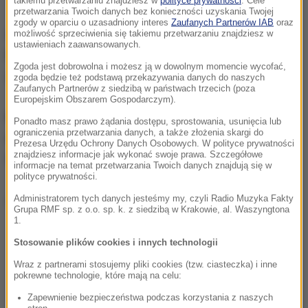
takiemu przetwarzaniu znajdziesz w
polityce prywatności
. Cele
przetwarzania Twoich danych bez konieczności uzyskania Twojej
zgody w oparciu o uzasadniony interes
Zaufanych Partnerów IAB
oraz
Gorąca Linia RMF FM
jest do Waszej dyspozycji!
możliwość sprzeciwienia się takiemu przetwarzaniu znajdziesz w
ustawieniach zaawansowanych.
Przez całą dobę czekamy na informacje od Was,
Zgoda jest dobrowolna i możesz ją w dowolnym momencie wycofać,
zdjęcia i filmy.
zgoda będzie też podstawą przekazywania danych do naszych
Zaufanych Partnerów z siedzibą w państwach trzecich (poza
Europejskim Obszarem Gospodarczym).
Możecie dzwonić, wysyłać SMS-y lub MMS-y na
Ponadto masz prawo żądania dostępu, sprostowania, usunięcia lub
ograniczenia przetwarzania danych, a także złożenia skargi do
numer 600 700 800, pisać na adres mailowy
Prezesa Urzędu Ochrony Danych Osobowych. W polityce prywatności
znajdziesz informacje jak wykonać swoje prawa. Szczegółowe
fakty@rmf.fm
albo skorzystać z
formularza WWW
.
informacje na temat przetwarzania Twoich danych znajdują się w
polityce prywatności.
Dalsza część artykułu pod materiałem video:
Administratorem tych danych jesteśmy my, czyli Radio Muzyka Fakty
Grupa RMF sp. z o.o. sp. k. z siedzibą w Krakowie, al. Waszyngtona
1.
Stosowanie plików cookies i innych technologii
Wraz z partnerami stosujemy pliki cookies (tzw. ciasteczka) i inne
pokrewne technologie, które mają na celu:
Zapewnienie bezpieczeństwa podczas korzystania z naszych