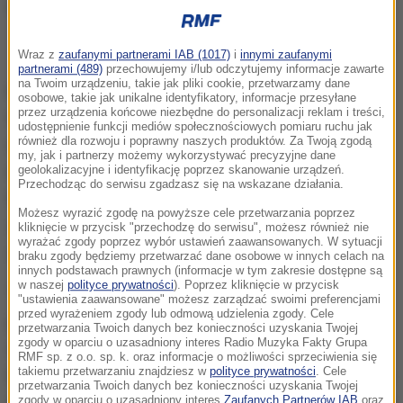
Obraz M. Gierymskiego
Wraz z
zaufanymi partnerami IAB (1017)
i
innymi zaufanymi
partnerami (489)
przechowujemy i/lub odczytujemy informacje zawarte
na Twoim urządzeniu, takie jak pliki cookie, przetwarzamy dane
Komentując te ustalenia, Komenda Stołeczna Policji
osobowe, takie jak unikalne identyfikatory, informacje przesyłane
przez urządzenia końcowe niezbędne do personalizacji reklam i treści,
twierdzi, że odnalezienie obrazu nie jest
udostępnienie funkcji mediów społecznościowych pomiaru ruchu jak
również dla rozwoju i poprawny naszych produktów. Za Twoją zgodą
równoznaczne z jego zabezpieczeniem w zbiorach
my, jak i partnerzy możemy wykorzystywać precyzyjne dane
muzealnych, a nagrodzeni policjanci obraz właśnie
geolokalizacyjne i identyfikację poprzez skanowanie urządzeń.
Przechodząc do serwisu zgadzasz się na wskazane działania.
fizycznie zabezpieczyli. Poddali go
Możesz wyrazić zgodę na powyższe cele przetwarzania poprzez
specjalistycznym badaniom, aby potwierdzić
kliknięcie w przycisk "przechodzę do serwisu", możesz również nie
wyrażać zgody poprzez wybór ustawień zaawansowanych. W sytuacji
autentyczność i pochodzenie.
braku zgody będziemy przetwarzać dane osobowe w innych celach na
innych podstawach prawnych (informacje w tym zakresie dostępne są
w naszej
polityce prywatności
). Poprzez kliknięcie w przycisk
"Odnalezienie obrazu nie jest jednoznaczne z jego
"ustawienia zaawansowane" możesz zarządzać swoimi preferencjami
przed wyrażeniem zgody lub odmową udzielenia zgody. Cele
posiadaniem, a stanowi jedynie informację, iż dany
przetwarzania Twoich danych bez konieczności uzyskania Twojej
zgody w oparciu o uzasadniony interes Radio Muzyka Fakty Grupa
obraz znajduje się w posiadaniu osób prywatnych
RMF sp. z o.o. sp. k. oraz informacje o możliwości sprzeciwienia się
takiemu przetwarzaniu znajdziesz w
polityce prywatności
. Cele
lub też na tzw. rynkach antykwarycznych. Stanowi to
przetwarzania Twoich danych bez konieczności uzyskania Twojej
wyłącznie informację lub potwierdzenie, że obraz nie
zgody w oparciu o uzasadniony interes
Zaufanych Partnerów IAB
oraz