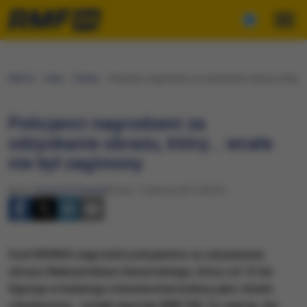
RMF24
Fakty
Polska
Policjanci nagrodzeni za odzyskanie obrazu, który...
Policjanci nagrodzeni za
odzyskanie obrazu, który... wcale
nie był zaginiony
Autor:
Krzysztof Zasada
Środa, 7 czerwca 2017 (06:57)
Szef MSWiA nagrodził policjantów za odzyskanie
obrazu Maksymiliana Gierymskiego, który od 10 lat
figuruje w katalogu ministerstwa kultury jako dzieło
odnalezione - ustalił reporter RMF FM. Co więcej, ten