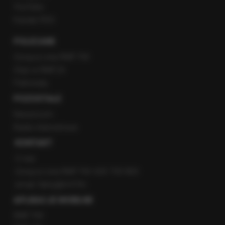
YouTube
Kanały RSS
POLECANE
Gorąca Linia RMF FM
Staż w RMF24
Patronaty
POZOSTAŁE
Newsroom
Radio internetowe
KONTAKT
O nas
Gorąca Linia RMF FM: 600 700 800
email: fakty@rmf.fm
APLIKACJE MOBILNE
RMF FM