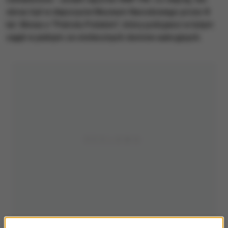
obraz był w depozycie Muzeum Narodowego przez 8
lat. Mowa o "Patrolu Polskim", który policjanci w lutym
zajęli w jednym ze stołecznych domów aukcyjnych.