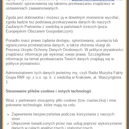
możliwość sprzeciwienia się takiemu przetwarzaniu znajdziesz w
uległ zniszczeniu lub nie zaginął bezpowrotnie" -
ustawieniach zaawansowanych.
napisała KSP w nadesłanym komentarzu. Jak
Zgoda jest dobrowolna i możesz ją w dowolnym momencie wycofać,
zgoda będzie też podstawą przekazywania danych do naszych
dodaje, że śledztwo w sprawie obrazu Gierymskiego
Zaufanych Partnerów z siedzibą w państwach trzecich (poza
Europejskim Obszarem Gospodarczym).
prowadzi stołeczna prokuratura.
Ponadto masz prawo żądania dostępu, sprostowania, usunięcia lub
ograniczenia przetwarzania danych, a także złożenia skargi do
W lutym minister spraw wewnętrznych i
Prezesa Urzędu Ochrony Danych Osobowych. W polityce prywatności
znajdziesz informacje jak wykonać swoje prawa. Szczegółowe
administracji Mariusz Błaszczak nagrodził
informacje na temat przetwarzania Twoich danych znajdują się w
polityce prywatności.
policjantów, którzy odzyskali obraz Maksymiliana
Gierymskiego "Patrol Polski 1830 roku".
Administratorem tych danych jesteśmy my, czyli Radio Muzyka Fakty
Grupa RMF sp. z o.o. sp. k. z siedzibą w Krakowie, al. Waszyngtona
1.
Dalsza część artykułu pod materiałem video:
Stosowanie plików cookies i innych technologii
Wraz z partnerami stosujemy pliki cookies (tzw. ciasteczka) i inne
pokrewne technologie, które mają na celu:
Zapewnienie bezpieczeństwa podczas korzystania z naszych
stron
Ulepszenie świadczonych przez nas usług poprzez wykorzystanie
danych w celach analitycznych i statystycznych