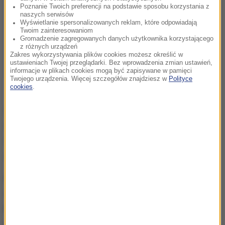
Poznanie Twoich preferencji na podstawie sposobu korzystania z
naszych serwisów
Wyświetlanie spersonalizowanych reklam, które odpowiadają
Twoim zainteresowaniom
Gromadzenie zagregowanych danych użytkownika korzystającego
z różnych urządzeń
Zakres wykorzystywania plików cookies możesz określić w
ustawieniach Twojej przeglądarki. Bez wprowadzenia zmian ustawień,
informacje w plikach cookies mogą być zapisywane w pamięci
Twojego urządzenia. Więcej szczegółów znajdziesz w
Polityce
cookies
.
Doceniam państwa zaangażowanie i profesjonalizm.
Nie bez powodu wyróżniłem funkcjonariuszy, którzy
wykazali się postawą służby i ponadprzeciętnym
zaangażowaniem
- mówił wtedy szef MSWiA.
Gdy teraz zapytaliśmy Mariusza Błaszczaka o tę
sprawę, odpowiedział, że porozmawia z
komendantem głównym policji i zażąda informacji
na ten temat.