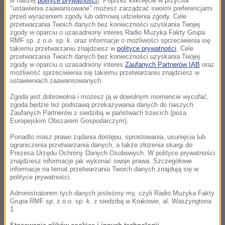
w naszej
polityce prywatności
). Poprzez kliknięcie w przycisk
Zachęty do wejścia do zawodu
"ustawienia zaawansowane" możesz zarządzać swoimi preferencjami
przed wyrażeniem zgody lub odmową udzielenia zgody. Cele
przetwarzania Twoich danych bez konieczności uzyskania Twojej
zgody w oparciu o uzasadniony interes Radio Muzyka Fakty Grupa
Dalsza część artykułu pod materiałem video:
RMF sp. z o.o. sp. k. oraz informacje o możliwości sprzeciwienia się
takiemu przetwarzaniu znajdziesz w
polityce prywatności
. Cele
przetwarzania Twoich danych bez konieczności uzyskania Twojej
zgody w oparciu o uzasadniony interes
Zaufanych Partnerów IAB
oraz
możliwość sprzeciwienia się takiemu przetwarzaniu znajdziesz w
ustawieniach zaawansowanych.
Zgoda jest dobrowolna i możesz ją w dowolnym momencie wycofać,
zgoda będzie też podstawą przekazywania danych do naszych
Zaufanych Partnerów z siedzibą w państwach trzecich (poza
Europejskim Obszarem Gospodarczym).
Ponadto masz prawo żądania dostępu, sprostowania, usunięcia lub
ograniczenia przetwarzania danych, a także złożenia skargi do
Prezesa Urzędu Ochrony Danych Osobowych. W polityce prywatności
znajdziesz informacje jak wykonać swoje prawa. Szczegółowe
informacje na temat przetwarzania Twoich danych znajdują się w
polityce prywatności.
Administratorem tych danych jesteśmy my, czyli Radio Muzyka Fakty
Grupa RMF sp. z o.o. sp. k. z siedzibą w Krakowie, al. Waszyngtona
Pielęgniarki domagają się wyższych zarobków
.
1.
Trwają rozmowy na temat kształtu ustawy o