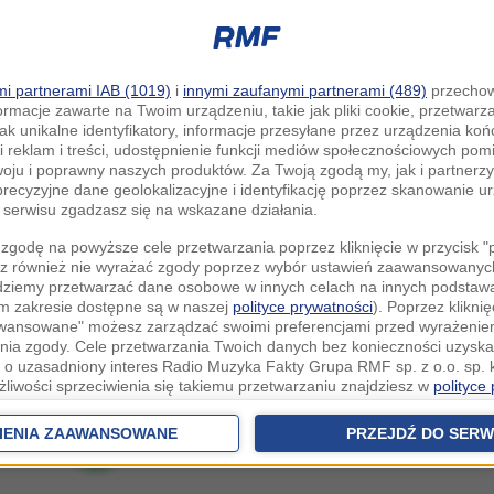
i partnerami IAB (1019)
i
innymi zaufanymi partnerami (489)
przechow
ormacje zawarte na Twoim urządzeniu, takie jak pliki cookie, przetwar
jak unikalne identyfikatory, informacje przesyłane przez urządzenia k
i reklam i treści, udostępnienie funkcji mediów społecznościowych pom
woju i poprawny naszych produktów. Za Twoją zgodą my, jak i partner
recyzyjne dane geolokalizacyjne i identyfikację poprzez skanowanie u
serwisu zgadzasz się na wskazane działania.
zgodę na powyższe cele przetwarzania poprzez kliknięcie w przycisk 
z również nie wyrażać zgody poprzez wybór ustawień zaawansowanych
dziemy przetwarzać dane osobowe w innych celach na innych podsta
ym zakresie dostępne są w naszej
polityce prywatności
). Poprzez kliknię
awansowane" możesz zarządzać swoimi preferencjami przed wyrażenie
ia zgody. Cele przetwarzania Twoich danych bez konieczności uzyska
 o uzasadniony interes Radio Muzyka Fakty Grupa RMF sp. z o.o. sp. k
żliwości sprzeciwienia się takiemu przetwarzaniu znajdziesz w
polityce
chcesz widzieć więcej artykułów od RMF24?
dodaj w 
nia Twoich danych bez konieczności uzyskania Twojej zgody w oparci
ch Partnerów IAB
oraz możliwość sprzeciwienia się takiemu przetwarza
IENIA ZAAWANSOWANE
PRZEJDŹ DO SERW
aawansowanych.
rowolna i możesz ją w dowolnym momencie wycofać, zgoda będzie też