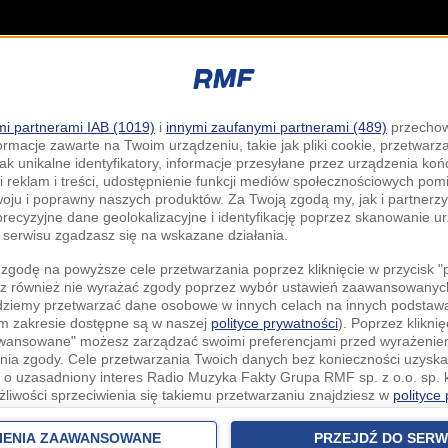
i partnerami IAB (1019)
i
innymi zaufanymi partnerami (489)
przechow
atyki drogowej przygotowane przez redakcję "Dzienn
ormacje zawarte na Twoim urządzeniu, takie jak pliki cookie, przetwar
jak unikalne identyfikatory, informacje przesyłane przez urządzenia k
k i środę zostaną dołączone książeczki:
i reklam i treści, udostępnienie funkcji mediów społecznościowych pom
woju i poprawny naszych produktów. Za Twoją zgodą my, jak i partner
recyzyjne dane geolokalizacyjne i identyfikację poprzez skanowanie u
nik + CD
serwisu zgadzasz się na wskazane działania.
zgodę na powyższe cele przetwarzania poprzez kliknięcie w przycisk 
z również nie wyrażać zgody poprzez wybór ustawień zaawansowanych
dziemy przetwarzać dane osobowe w innych celach na innych podsta
uacje drogowe
ym zakresie dostępne są w naszej
polityce prywatności
). Poprzez kliknię
awansowane" możesz zarządzać swoimi preferencjami przed wyrażenie
ia zgody. Cele przetwarzania Twoich danych bez konieczności uzyska
 o uzasadniony interes Radio Muzyka Fakty Grupa RMF sp. z o.o. sp. k
żliwości sprzeciwienia się takiemu przetwarzaniu znajdziesz w
polityce
nia Twoich danych bez konieczności uzyskania Twojej zgody w oparci
ch Partnerów IAB
oraz możliwość sprzeciwienia się takiemu przetwarza
IENIA ZAAWANSOWANE
PRZEJDŹ DO SERW