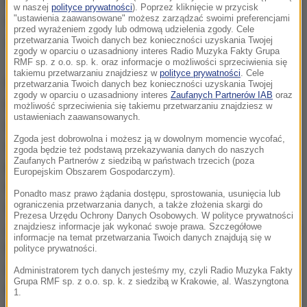
infrastruktury teleinformatycznej. Nie przygotowano
w naszej
polityce prywatności
). Poprzez kliknięcie w przycisk
"ustawienia zaawansowane" możesz zarządzać swoimi preferencjami
też reagowania w sytuacjach kryzysowych,
przed wyrażeniem zgody lub odmową udzielenia zgody. Cele
związanych z cyberprzestrzenią.
przetwarzania Twoich danych bez konieczności uzyskania Twojej
zgody w oparciu o uzasadniony interes Radio Muzyka Fakty Grupa
RMF sp. z o.o. sp. k. oraz informacje o możliwości sprzeciwienia się
takiemu przetwarzaniu znajdziesz w
polityce prywatności
. Cele
NIK zauważyła, że od 2008 r. prowadzone były prace
przetwarzania Twoich danych bez konieczności uzyskania Twojej
zgody w oparciu o uzasadniony interes
Zaufanych Partnerów IAB
oraz
nad narodową strategią ochrony cyberprzestrzeni,
możliwość sprzeciwienia się takiemu przetwarzaniu znajdziesz w
ustawieniach zaawansowanych.
ale kolejne wersje tego dokumentu nie były jednak
Zgoda jest dobrowolna i możesz ją w dowolnym momencie wycofać,
zatwierdzane „ze względu na ich nierzetelne
zgoda będzie też podstawą przekazywania danych do naszych
Zaufanych Partnerów z siedzibą w państwach trzecich (poza
przygotowanie i sprzeczne interesy różnych
Europejskim Obszarem Gospodarczym).
instytucji, zaangażowanych w przygotowywanie
Ponadto masz prawo żądania dostępu, sprostowania, usunięcia lub
strategii”. W 2013 r. Rada Ministrów przyjęła zaś
ograniczenia przetwarzania danych, a także złożenia skargi do
Prezesa Urzędu Ochrony Danych Osobowych. W polityce prywatności
„Politykę ochrony cyberprzestrzeni Rzeczypospolitej
znajdziesz informacje jak wykonać swoje prawa. Szczegółowe
informacje na temat przetwarzania Twoich danych znajdują się w
Polskiej”. Dokument ten – w ocenie Izby - to wynik
polityce prywatności.
źle rozumianego kompromisu. NIK twierdzi, że jest
Administratorem tych danych jesteśmy my, czyli Radio Muzyka Fakty
Grupa RMF sp. z o.o. sp. k. z siedzibą w Krakowie, al. Waszyngtona
nieprecyzyjny i obarczony licznymi błędami
1.