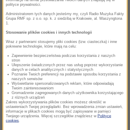
polityce prywatności.
Administratorem tych danych jesteśmy my, czyli Radio Muzyka Fakty
Grupa RMF sp. z o.o. sp. k. z siedzibą w Krakowie, al. Waszyngtona
1.
Stosowanie plików cookies i innych technologii
Wraz z partnerami stosujemy pliki cookies (tzw. ciasteczka) i inne
Płk. rezerwy Adam Mazguła wzbudził kontrowersje
pokrewne technologie, które mają na celu:
podczas przemówienia na wiecu zorganizowanym
Zapewnienie bezpieczeństwa podczas korzystania z naszych
stron
w proteście przeciw tzw. ustawie dezubekizacyjnej.
Ulepszenie świadczonych przez nas usług poprzez wykorzystanie
danych w celach analitycznych i statystycznych
Stwierdził m.in., że nie widział "szczególnym
Poznanie Twoich preferencji na podstawie sposobu korzystania z
naszych serwisów
prześladowań".
Nie powiem, oczywiście były tam
Wyświetlanie spersonalizowanych reklam, które odpowiadają
Twoim zainteresowaniom
bijatyki, jakieś ścieżki zdrowia, ale generalnie
Gromadzenie zagregowanych danych użytkownika korzystającego
z różnych urządzeń
najczęściej jednak dochowano jakiejś kultury w tym
Zakres wykorzystywania plików cookies możesz określić w
ustawieniach Twojej przeglądarki. Bez wprowadzenia zmian ustawień,
wszystkim, w tym całym zdarzeniu. Ja przeżyłem już
informacje w plikach cookies mogą być zapisywane w pamięci
stan wojenny, byłem już dorosłym oficerem i nie
Twojego urządzenia. Więcej szczegółów znajdziesz w
Polityce
cookies
.
pamiętam, żeby po ulicach działy się jakieś dziwne