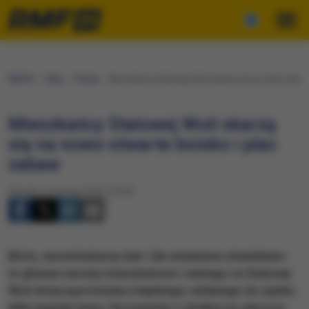
RMF24
Fakty
Polska
Mieszkańcy Stalowej Woli skarżą się na nowo otwart
Mieszkańcy Stalowej Woli skarżą
się na nowo otwarte boisko i plac
zabaw
Wtorek, 4 stycznia 2022 (14:55)
​Błoto, wszechobecny żwir i źle ustawione oświetlenie -
to główne zarzuty mieszkańców i radnego ze Stalowej
Woli dotyczące boiska miejskiego oddanego do użytku
kilka tygodni temu. Korzystanie z obiektu po deszczu