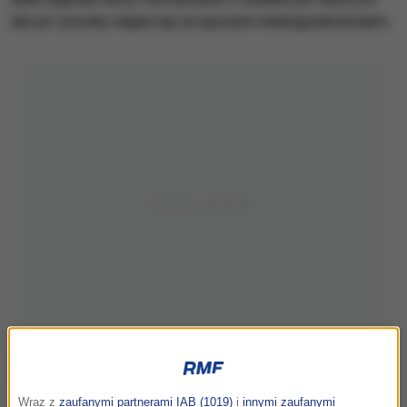
lub po zmroku wiąże się ze sporymi niedogodnościami.
Wraz z
zaufanymi partnerami IAB (1019)
i
innymi zaufanymi