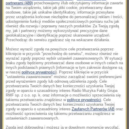
Zdjęcia radnego miejskiego Damiana Marczaka
partnerami (489)
przechowujemy i/lub odczytujemy informacje zawarte
na Twoim urządzeniu, takie jak pliki cookie, przetwarzamy dane
osobowe, takie jak unikalne identyfikatory, informacje przesyłane
Boisko o wartości prawie 900 tys. zł (z prawie 300
przez urządzenia końcowe niezbędne do personalizacji reklam i treści,
udostępnienie funkcji mediów społecznościowych pomiaru ruchu jak
tys. zł dotacji z ministerstwa sportu) w Stalowej Woli
również dla rozwoju i poprawny naszych produktów. Za Twoją zgodą
my, jak i partnerzy możemy wykorzystywać precyzyjne dane
oficjalnie oddano do użytku na początku listopada
geolokalizacyjne i identyfikację poprzez skanowanie urządzeń.
2021 roku. Okoliczni mieszkańcy zwrócili się do
Przechodząc do serwisu zgadzasz się na wskazane działania.
radnego Rady Miejskiej w Stalowej Woli Damiana
Możesz wyrazić zgodę na powyższe cele przetwarzania poprzez
kliknięcie w przycisk "przechodzę do serwisu", możesz również nie
Marczaka, skarżąc się na techniczne usterki obiektu.
wyrażać zgody poprzez wybór ustawień zaawansowanych. W sytuacji
braku zgody będziemy przetwarzać dane osobowe w innych celach na
Na zdjęciach wykonanych przez radnego, które
innych podstawach prawnych (informacje w tym zakresie dostępne są
w naszej
polityce prywatności
). Poprzez kliknięcie w przycisk
dołączył do swojej interpelacji, można zobaczyć
"ustawienia zaawansowane" możesz zarządzać swoimi preferencjami
przed wyrażeniem zgody lub odmową udzielenia zgody. Cele
rozsypany wszędzie wkoło żwir stanowiący podłoże
przetwarzania Twoich danych bez konieczności uzyskania Twojej
zgody w oparciu o uzasadniony interes Radio Muzyka Fakty Grupa
pod przyrządy do ćwiczeń.
RMF sp. z o.o. sp. k. oraz informacje o możliwości sprzeciwienia się
takiemu przetwarzaniu znajdziesz w
polityce prywatności
. Cele
przetwarzania Twoich danych bez konieczności uzyskania Twojej
"Tu na razie jest ściernisko..."
zgody w oparciu o uzasadniony interes
Zaufanych Partnerów IAB
oraz
możliwość sprzeciwienia się takiemu przetwarzaniu znajdziesz w
ustawieniach zaawansowanych.
Dalsza część artykułu pod materiałem video:
Zgoda jest dobrowolna i możesz ją w dowolnym momencie wycofać,