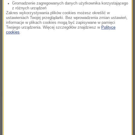
Gromadzenie zagregowanych danych użytkownika korzystającego
Zobaczcie zdjęcia boiska:
z różnych urządzeń
Zakres wykorzystywania plików cookies możesz określić w
ustawieniach Twojej przeglądarki. Bez wprowadzenia zmian ustawień,
informacje w plikach cookies mogą być zapisywane w pamięci
Twojego urządzenia. Więcej szczegółów znajdziesz w
Polityce
cookies
.
Źródło: RMF24
Stalowa Wola
Tagi:
NAJWAŻNIEJSZE FAKTY
Mobilizacja po
wydarzeniach w Lipsku.
Polska dołącza do rozmów