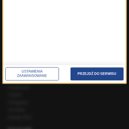
Fakty z Zakopanego
ROZMOWY W RMF FM
Najnowsze rozmowy w RMF FM
Rozmowa o 7:00 w RMF FM i Radiu RMF24
Poranna rozmowa w RMF FM
Popołudniowa rozmowa w RMF FM
Gość Krzysztofa Ziemca w RMF FM
Rozmowy w Radiu RMF24
SPOŁECZNOŚĆ
USTAWIENIA
PRZEJDŹ DO SERWISU
ZAAWANSOWANE
Facebook
Twitter
Instagram
YouTube
Kanały RSS