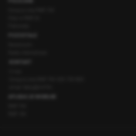
POLECANE
Gorąca Linia RMF FM
Staż w RMF24
Patronaty
POZOSTAŁE
Newsroom
Radio internetowe
KONTAKT
O nas
Gorąca Linia RMF FM: 600 700 800
email: fakty@rmf.fm
APLIKACJE MOBILNE
RMF FM
RMF ON