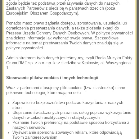
zgoda będzie też podstawą przekazywania danych do naszych
Zaufanych Partnerów z siedzibą w państwach trzecich (poza
Europejskim Obszarem Gospodarczym).
Ponadto masz prawo żądania dostępu, sprostowania, usunięcia lub
ograniczenia przetwarzania danych, a także złożenia skargi do
Prezesa Urzędu Ochrony Danych Osobowych. W polityce prywatności
znajdziesz informacje jak wykonać swoje prawa. Szczegółowe
informacje na temat przetwarzania Twoich danych znajdują się w
polityce prywatności.
Administratorem tych danych jesteśmy my, czyli Radio Muzyka Fakty
Grupa RMF sp. z o.o. sp. k. z siedzibą w Krakowie, al. Waszyngtona
1.
Stosowanie plików cookies i innych technologii
Wraz z partnerami stosujemy pliki cookies (tzw. ciasteczka) i inne
Jak dodaje stalowolski radny, stół do ping-ponga jest
pokrewne technologie, które mają na celu:
po zmroku nieoświetlony.
Zapewnienie bezpieczeństwa podczas korzystania z naszych
stron
Ulepszenie świadczonych przez nas usług poprzez wykorzystanie
Co na to urząd miasta? Zwróciliśmy się z pytaniem o
danych w celach analitycznych i statystycznych
Poznanie Twoich preferencji na podstawie sposobu korzystania z
odpowiedź na interpelację radnego. Czekamy na
naszych serwisów
odpowiedź.
Wyświetlanie spersonalizowanych reklam, które odpowiadają
Twoim zainteresowaniom