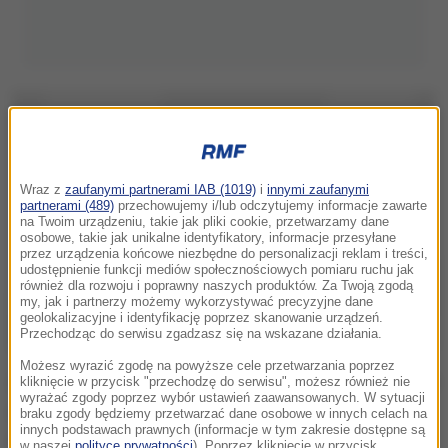
Wraz z
zaufanymi partnerami IAB (1019)
i
innymi zaufanymi
partnerami (489)
przechowujemy i/lub odczytujemy informacje zawarte
na Twoim urządzeniu, takie jak pliki cookie, przetwarzamy dane
osobowe, takie jak unikalne identyfikatory, informacje przesyłane
przez urządzenia końcowe niezbędne do personalizacji reklam i treści,
udostępnienie funkcji mediów społecznościowych pomiaru ruchu jak
również dla rozwoju i poprawny naszych produktów. Za Twoją zgodą
my, jak i partnerzy możemy wykorzystywać precyzyjne dane
geolokalizacyjne i identyfikację poprzez skanowanie urządzeń.
Przechodząc do serwisu zgadzasz się na wskazane działania.
Możesz wyrazić zgodę na powyższe cele przetwarzania poprzez
Spotkanie było otwarte dla wszystkich; dla osób, które
kliknięcie w przycisk "przechodzę do serwisu", możesz również nie
wyrażać zgody poprzez wybór ustawień zaawansowanych. W sytuacji
czują realne zagrożenie demokracji, czują, że ich
braku zgody będziemy przetwarzać dane osobowe w innych celach na
innych podstawach prawnych (informacje w tym zakresie dostępne są
wolność zaczyna być zagrożona. Spotykamy się w
w naszej
polityce prywatności
). Poprzez kliknięcie w przycisk