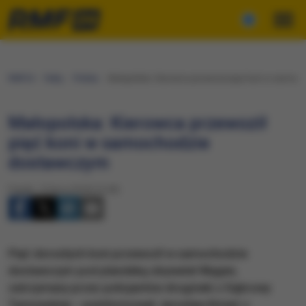
RMF24
Fakty
Polska
Małopolska: Kierowca przewoził pięć koni w samo
Małopolska: Kierowca przewoził
pięć koni w samochodzie
dostawczym
Piątek, 13 lipca 2018 (15:49)
Pięć dorosłych koni przewoził w samochodzie
dostawczym pod plandeką obywatel Węgier,
zatrzymany przez policjantów drogówki z Dąbrowy
Tarnowskiej – poinformował Jarosław Kmieć z