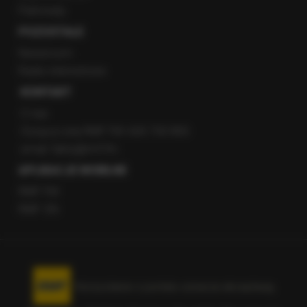
Patronaty
POZOSTAŁE
Newsroom
Radio internetowe
KONTAKT
O nas
Gorąca Linia RMF FM: 600 700 800
email: fakty@rmf.fm
APLIKACJE MOBILNE
RMF FM
RMF ON
Korzystanie z portalu oznacza akceptację