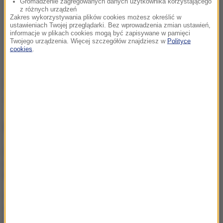
Gromadzenie zagregowanych danych użytkownika korzystającego
z różnych urządzeń
Zakres wykorzystywania plików cookies możesz określić w
ustawieniach Twojej przeglądarki. Bez wprowadzenia zmian ustawień,
informacje w plikach cookies mogą być zapisywane w pamięci
Twojego urządzenia. Więcej szczegółów znajdziesz w
Polityce
cookies
.
Źródło: PAP
Małopolska
Tagi:
NAJWAŻNIEJSZE FAKTY
Co z decyzją ws. powrotu
osłon na rynku paliw?
Domański informuje
Sprawa niewypłacania
dotacji i subwencji dla PiS.
Sąd zdecydował