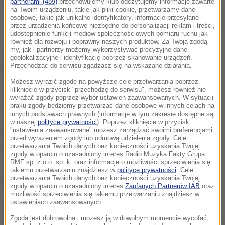
partnerami (489)
przechowujemy i/lub odczytujemy informacje zawarte
na Twoim urządzeniu, takie jak pliki cookie, przetwarzamy dane
Pięć dorosłych koni przewoził w samochodzie dostawczym pod
osobowe, takie jak unikalne identyfikatory, informacje przesyłane
plandeką obywatel Węgier
przez urządzenia końcowe niezbędne do personalizacji reklam i treści,
udostępnienie funkcji mediów społecznościowych pomiaru ruchu jak
również dla rozwoju i poprawny naszych produktów. Za Twoją zgodą
Jak stwierdzono podczas kontroli, zwierzęta
my, jak i partnerzy możemy wykorzystywać precyzyjne dane
geolokalizacyjne i identyfikację poprzez skanowanie urządzeń.
przewożone były w fatalnych warunkach, a
Przechodząc do serwisu zgadzasz się na wskazane działania.
dopuszczalna ładowność samochodu, wynosząca
Możesz wyrazić zgodę na powyższe cele przetwarzania poprzez
kliknięcie w przycisk "przechodzę do serwisu", możesz również nie
1900 kilogramów, została przekroczona o co
wyrażać zgody poprzez wybór ustawień zaawansowanych. W sytuacji
braku zgody będziemy przetwarzać dane osobowe w innych celach na
najmniej 600 kilogramów.
innych podstawach prawnych (informacje w tym zakresie dostępne są
w naszej
polityce prywatności
). Poprzez kliknięcie w przycisk
"ustawienia zaawansowane" możesz zarządzać swoimi preferencjami
Na miejsce kontroli wezwano trzech weterynarzy z
przed wyrażeniem zgody lub odmową udzielenia zgody. Cele
przetwarzania Twoich danych bez konieczności uzyskania Twojej
Dąbrowy Tarnowskiej. Lekarze szczegółowo zbadali
zgody w oparciu o uzasadniony interes Radio Muzyka Fakty Grupa
zwierzęta i obejrzeli samochód, którym były one
RMF sp. z o.o. sp. k. oraz informacje o możliwości sprzeciwienia się
takiemu przetwarzaniu znajdziesz w
polityce prywatności
. Cele
przewożone.
przetwarzania Twoich danych bez konieczności uzyskania Twojej
zgody w oparciu o uzasadniony interes
Zaufanych Partnerów IAB
oraz
możliwość sprzeciwienia się takiemu przetwarzaniu znajdziesz w
ustawieniach zaawansowanych.
Okazało się, że konie znajdują się w bardzo dobrej
Zgoda jest dobrowolna i możesz ją w dowolnym momencie wycofać,
kondycji. Powiatowy lekarz weterynarii zorganizował