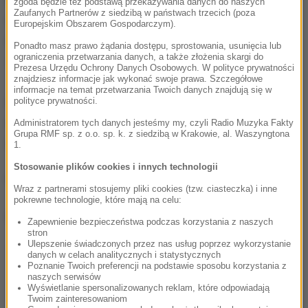
zgoda będzie też podstawą przekazywania danych do naszych
Zaufanych Partnerów z siedzibą w państwach trzecich (poza
odpowiedni transport. Konie zostały przeładowane i
Europejskim Obszarem Gospodarczym).
ruszyły w dalszą trasę -
powiedział PAP kom.
Ponadto masz prawo żądania dostępu, sprostowania, usunięcia lub
ograniczenia przetwarzania danych, a także złożenia skargi do
Jarosław Kmieć.
Prezesa Urzędu Ochrony Danych Osobowych. W polityce prywatności
znajdziesz informacje jak wykonać swoje prawa. Szczegółowe
informacje na temat przetwarzania Twoich danych znajdują się w
Za popełnione wykroczenia kierujący samochodem
polityce prywatności.
został ukarany mandatem w wysokości 1 tys.
Administratorem tych danych jesteśmy my, czyli Radio Muzyka Fakty
Grupa RMF sp. z o.o. sp. k. z siedzibą w Krakowie, al. Waszyngtona
złotych.
1.
Stosowanie plików cookies i innych technologii
(m)
Wraz z partnerami stosujemy pliki cookies (tzw. ciasteczka) i inne
pokrewne technologie, które mają na celu:
Dalsza część artykułu pod materiałem video:
Zapewnienie bezpieczeństwa podczas korzystania z naszych
stron
Ulepszenie świadczonych przez nas usług poprzez wykorzystanie
danych w celach analitycznych i statystycznych
Poznanie Twoich preferencji na podstawie sposobu korzystania z
naszych serwisów
Wyświetlanie spersonalizowanych reklam, które odpowiadają
Twoim zainteresowaniom