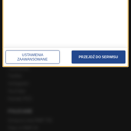
Rozmowa o 7:00 w RMF FM i Radiu RMF24
Poranna rozmowa w RMF FM
Popołudniowa rozmowa w RMF FM
Gość Krzysztofa Ziemca w RMF FM
Rozmowy w Radiu RMF24
SPOŁECZNOŚĆ
USTAWIENIA
PRZEJDŹ DO SERWISU
ZAAWANSOWANE
Facebook
Twitter
Instagram
YouTube
Kanały RSS
POLECANE
Gorąca Linia RMF FM
Staż w RMF24