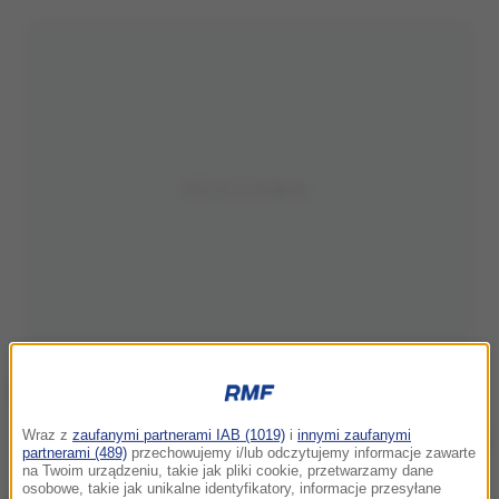
Wraz z
zaufanymi partnerami IAB (1019)
i
innymi zaufanymi
Zdjęcie ilustracyjne
partnerami (489)
przechowujemy i/lub odczytujemy informacje zawarte
na Twoim urządzeniu, takie jak pliki cookie, przetwarzamy dane
osobowe, takie jak unikalne identyfikatory, informacje przesyłane
Akt oskarżenia dotyczy czterech czynów