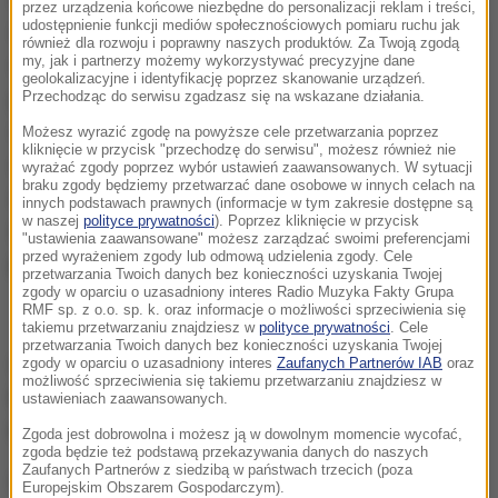
przez urządzenia końcowe niezbędne do personalizacji reklam i treści,
udostępnienie funkcji mediów społecznościowych pomiaru ruchu jak
doprowadzenia przez księdza do tak zwanych innych
również dla rozwoju i poprawny naszych produktów. Za Twoją zgodą
czynności seksualnych wobec nieletnich. Trzy
my, jak i partnerzy możemy wykorzystywać precyzyjne dane
geolokalizacyjne i identyfikację poprzez skanowanie urządzeń.
przypadki dotyczą roku 2014, a jeden lat
Przechodząc do serwisu zgadzasz się na wskazane działania.
wcześniejszych. Oskarżony przyznał się do tych
Możesz wyrazić zgodę na powyższe cele przetwarzania poprzez
kliknięcie w przycisk "przechodzę do serwisu", możesz również nie
czynów i dobrowolnie poddał się wymierzeniu kary.
wyrażać zgody poprzez wybór ustawień zaawansowanych. W sytuacji
braku zgody będziemy przetwarzać dane osobowe w innych celach na
Kara ta przewiduje m.in. istotne ograniczenia w
innych podstawach prawnych (informacje w tym zakresie dostępne są
w naszej
polityce prywatności
). Poprzez kliknięcie w przycisk
kontakcie z dziećmi
- tłumaczy szef zakopiańskiej
"ustawienia zaawansowane" możesz zarządzać swoimi preferencjami
przed wyrażeniem zgody lub odmową udzielenia zgody. Cele
prokuratury Zbigniew Lis.
przetwarzania Twoich danych bez konieczności uzyskania Twojej
zgody w oparciu o uzasadniony interes Radio Muzyka Fakty Grupa
RMF sp. z o.o. sp. k. oraz informacje o możliwości sprzeciwienia się
Sprawa molestowania przez katechetę ze Skawy
takiemu przetwarzaniu znajdziesz w
polityce prywatności
. Cele
przetwarzania Twoich danych bez konieczności uzyskania Twojej
wyszła na jaw w czerwcu ubiegłego roku, kiedy
zgody w oparciu o uzasadniony interes
Zaufanych Partnerów IAB
oraz
możliwość sprzeciwienia się takiemu przetwarzaniu znajdziesz w
ksiądz z grupą podopiecznych wrócił z obozu w
ustawieniach zaawansowanych.
Kościelisku koło Zakopanego do swojej parafii.
Zgoda jest dobrowolna i możesz ją w dowolnym momencie wycofać,
zgoda będzie też podstawą przekazywania danych do naszych
Zaufanych Partnerów z siedzibą w państwach trzecich (poza
O podejrzeniu molestowania dziewięciolatki
Europejskim Obszarem Gospodarczym).