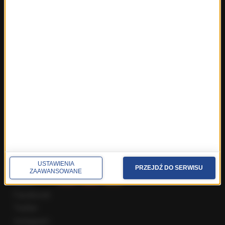
Fakty z Trójmiasta
Fakty z Warszawy
Fakty z Wrocławia
Fakty z Zakopanego
ROZMOWY W RMF FM
Najnowsze rozmowy w RMF FM
Rozmowa o 7:00 w RMF FM i Radiu RMF24
Poranna rozmowa w RMF FM
Popołudniowa rozmowa w RMF FM
Gość Krzysztofa Ziemca w RMF FM
Rozmowy w Radiu RMF24
SPOŁECZNOŚĆ
USTAWIENIA
PRZEJDŹ DO SERWISU
ZAAWANSOWANE
Facebook
Twitter
Instagram