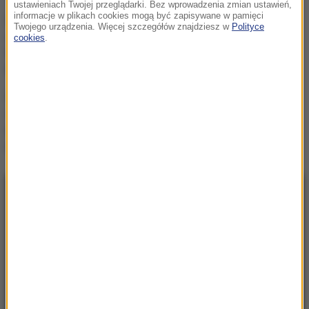
ustawieniach Twojej przeglądarki. Bez wprowadzenia zmian ustawień,
informacje w plikach cookies mogą być zapisywane w pamięci
„Nie wiem, czy PiS nie
Twojego urządzenia. Więcej szczegółów znajdziesz w
Polityce
schowa się pod wodę”.
cookies
.
Mastalerek o wypchnięciu
Morawieckiego
Uderzenie w
zorganizowaną grupę
przestępczą. Akcja służb w
pięciu województwach
NAJNOWSZE
08:31
„Rosyjski Amazon” w ogniu. Uderzenie
sięgnęło za Ural
08:08