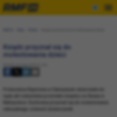
RMF24
Fakty
Polska
Ksiądz przyznał się do molestowania dzieci
Ksiądz przyznał się do
molestowania dzieci
Wtorek, 26 maja 2015 (11:24)
Prokuratura Rejonowa w Zakopanem skierowała do
sądu akt oskarżenia przeciwko księdzu za Skawy w
Małopolsce. Duchowny przyznał się do molestowania
seksualnego czterech dziewczynek.