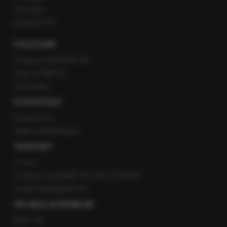
YouTube
Kanały RSS
POLECANE
Gorąca Linia RMF FM
Staż w RMF24
Patronaty
POZOSTAŁE
Newsroom
Radio internetowe
KONTAKT
O nas
Gorąca Linia RMF FM: 600 700 800
email: fakty@rmf.fm
APLIKACJE MOBILNE
RMF FM