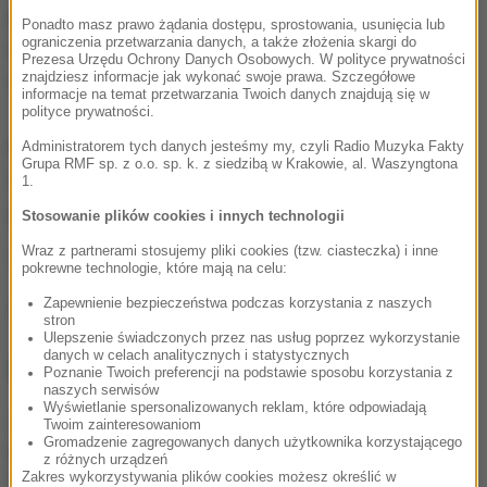
poinformowała policję i miejscowego proboszcza
Ponadto masz prawo żądania dostępu, sprostowania, usunięcia lub
ograniczenia przetwarzania danych, a także złożenia skargi do
matka dziewczynki. Podejrzany został niedługo po
Prezesa Urzędu Ochrony Danych Osobowych. W polityce prywatności
znajdziesz informacje jak wykonać swoje prawa. Szczegółowe
tym zatrzymany przez policję w Krakowie.
informacje na temat przetwarzania Twoich danych znajdują się w
polityce prywatności.
Ksiądz został tymczasowo aresztowany, ale Sąd
Administratorem tych danych jesteśmy my, czyli Radio Muzyka Fakty
Grupa RMF sp. z o.o. sp. k. z siedzibą w Krakowie, al. Waszyngtona
Okręgowy uchylił areszt i zastosował wobec niego
1.
poręczenie majątkowe.
Stosowanie plików cookies i innych technologii
Wraz z partnerami stosujemy pliki cookies (tzw. ciasteczka) i inne
(ug)
pokrewne technologie, które mają na celu:
Zapewnienie bezpieczeństwa podczas korzystania z naszych
Źródło: RMF FM/PAP
stron
Ulepszenie świadczonych przez nas usług poprzez wykorzystanie
danych w celach analitycznych i statystycznych
NAJWAŻNIEJSZE FAKTY
Poznanie Twoich preferencji na podstawie sposobu korzystania z
naszych serwisów
Wyświetlanie spersonalizowanych reklam, które odpowiadają
Utrudnienia dla turystów
Twoim zainteresowaniom
Gromadzenie zagregowanych danych użytkownika korzystającego
pod Tatrami. Kolarze
z różnych urządzeń
opanują Podhale
Zakres wykorzystywania plików cookies możesz określić w