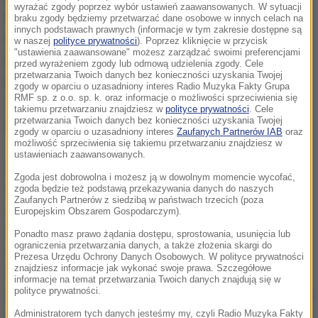
wyrażać zgody poprzez wybór ustawień zaawansowanych. W sytuacji
wystawianie fałszywych faktur lub posługiwanie się
braku zgody będziemy przetwarzać dane osobowe w innych celach na
innych podstawach prawnych (informacje w tym zakresie dostępne są
nimi zostało skazanych na kary od pół roku do
w naszej
polityce prywatności
). Poprzez kliknięcie w przycisk
"ustawienia zaawansowane" możesz zarządzać swoimi preferencjami
trzech lat pozbawienia wolności i grzywny. Wobec
przed wyrażeniem zgody lub odmową udzielenia zgody. Cele
przetwarzania Twoich danych bez konieczności uzyskania Twojej
niektórych oskarżonych sąd orzekł także czasowy
zgody w oparciu o uzasadniony interes Radio Muzyka Fakty Grupa
RMF sp. z o.o. sp. k. oraz informacje o możliwości sprzeciwienia się
zakaz prowadzenia działalności gospodarczej
takiemu przetwarzaniu znajdziesz w
polityce prywatności
. Cele
przetwarzania Twoich danych bez konieczności uzyskania Twojej
związanej z handlem produktami ropopochodnymi.
zgody w oparciu o uzasadniony interes
Zaufanych Partnerów IAB
oraz
możliwość sprzeciwienia się takiemu przetwarzaniu znajdziesz w
ustawieniach zaawansowanych.
Sąd uznał, że dowody zebrane w sprawie nie są
Zgoda jest dobrowolna i możesz ją w dowolnym momencie wycofać,
wystarczające do przypisania oskarżonym winy za
zgoda będzie też podstawą przekazywania danych do naszych
Zaufanych Partnerów z siedzibą w państwach trzecich (poza
zarzuty opisane w akcie oskarżenia, dotyczące
Europejskim Obszarem Gospodarczym).
wyłudzenia i prania brudnych pieniędzy. Nastąpiła
Ponadto masz prawo żądania dostępu, sprostowania, usunięcia lub
ograniczenia przetwarzania danych, a także złożenia skargi do
także zmiana w zakresie stanu prawnego, która też
Prezesa Urzędu Ochrony Danych Osobowych. W polityce prywatności
znajdziesz informacje jak wykonać swoje prawa. Szczegółowe
miała istotne znaczenie z punktu widzenia ustalenia
informacje na temat przetwarzania Twoich danych znajdują się w
polityce prywatności.
odpowiedzialności karnej. W związku z tym doszło do
uniewinnienia oskarżonych
- tłumaczy rzeczniczka
Administratorem tych danych jesteśmy my, czyli Radio Muzyka Fakty