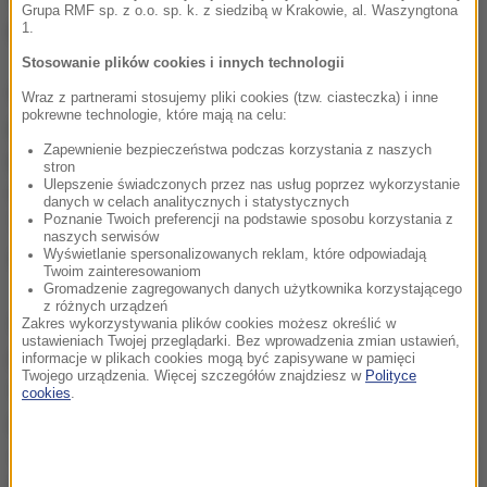
Grupa RMF sp. z o.o. sp. k. z siedzibą w Krakowie, al. Waszyngtona
prasowa Sądu Okręgowego sędzia Beata Górszczyk.
1.
Stosowanie plików cookies i innych technologii
Wskazała także, że sąd rozważał możliwość
Wraz z partnerami stosujemy pliki cookies (tzw. ciasteczka) i inne
pokrewne technologie, które mają na celu:
przypisania oskarżonym odpowiedzialności na
Zapewnienie bezpieczeństwa podczas korzystania z naszych
podstawie przepisów Kodeksu karnego skarbowego,
stron
Ulepszenie świadczonych przez nas usług poprzez wykorzystanie
ale w takim przypadku nastąpiło już przedawnienie.
danych w celach analitycznych i statystycznych
Poznanie Twoich preferencji na podstawie sposobu korzystania z
Tak samo przedawnieniu uległ zarzut działania
naszych serwisów
zorganizowanej grupy przestępczej.
Wyświetlanie spersonalizowanych reklam, które odpowiadają
Twoim zainteresowaniom
Gromadzenie zagregowanych danych użytkownika korzystającego
z różnych urządzeń
Natomiast sąd przypisał oskarżonym, łącząc zarzuty,
Zakres wykorzystywania plików cookies możesz określić w
ustawieniach Twojej przeglądarki. Bez wprowadzenia zmian ustawień,
poświadczenie nieprawdy, ale tylko tym osobom, co
informacje w plikach cookies mogą być zapisywane w pamięci
Twojego urządzenia. Więcej szczegółów znajdziesz w
Polityce
do których można było wskazać, jakie faktury zostały
cookies
.
przez nich sfałszowane bądź jakie polecili wystawić.
Jeżeli w materiale dowodowym nie było konkretnych
faktur, oskarżeni zostali uniewinnieni, pomimo że