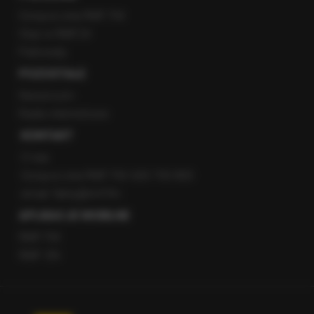
Gorąca Linia RMF FM
Staż w RMF24
Patronaty
POZOSTAŁE
Newsroom
Radio internetowe
KONTAKT
O nas
Gorąca Linia RMF FM: 600 700 800
email: fakty@rmf.fm
APLIKACJE MOBILNE
RMF FM
RMF ON