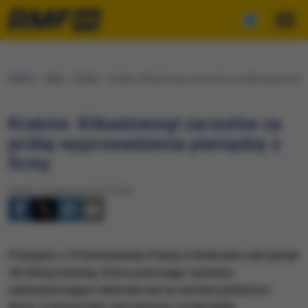
RMF24
Fakty
Polska
Kraków: Kilkadziesiąt zarzutów za próbę wyprowadze
Kraków: Kilkadziesiąt zarzutów za
próbę wyprowadzenia pieniędzy z
firmy
Piątek, 19 sierpnia 2016 (10:49)
Policjanci z VI Komisariatu Policji w Krakowie zatrzymali
44-letnią kobietę, która pokonując systemy
zabezpieczające włamała się na serwery płatnicze
firmy, w której była zatrudniona i próbowała