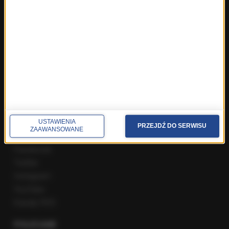
ROZMOWY W RMF FM
Najnowsze rozmowy w RMF FM
Rozmowa o 7:00 w RMF FM i Radiu RMF24
Poranna rozmowa w RMF FM
Popołudniowa rozmowa w RMF FM
Gość Krzysztofa Ziemca w RMF FM
Rozmowy w Radiu RMF24
SPOŁECZNOŚĆ
USTAWIENIA
PRZEJDŹ DO SERWISU
ZAAWANSOWANE
Facebook
Twitter
Instagram
YouTube
Kanały RSS
POLECANE