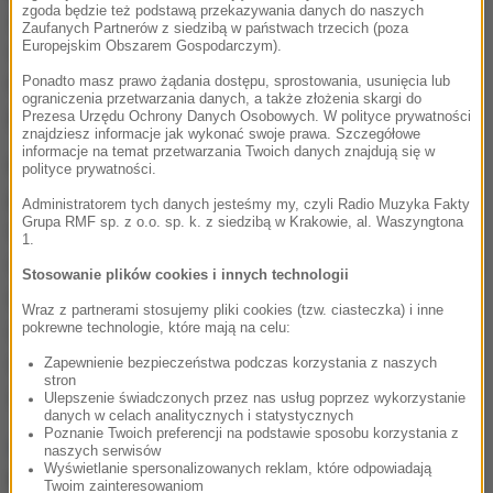
zgoda będzie też podstawą przekazywania danych do naszych
zalogować się na konto poszczególnych
Zaufanych Partnerów z siedzibą w państwach trzecich (poza
Europejskim Obszarem Gospodarczym).
współpracowników" - czytamy w komunikacie.
Później włamała się do systemu płatniczego i
Ponadto masz prawo żądania dostępu, sprostowania, usunięcia lub
ograniczenia przetwarzania danych, a także złożenia skargi do
podmieniła numery kont na własne.
Prezesa Urzędu Ochrony Danych Osobowych. W polityce prywatności
znajdziesz informacje jak wykonać swoje prawa. Szczegółowe
informacje na temat przetwarzania Twoich danych znajdują się w
Kobieta wpadła, bo przy próbie wyprowadzenia
polityce prywatności.
pieniędzy pomyliła jeden z numerów kont i cała
Administratorem tych danych jesteśmy my, czyli Radio Muzyka Fakty
Grupa RMF sp. z o.o. sp. k. z siedzibą w Krakowie, al. Waszyngtona
transza została zwrócona. Wtedy w firmie
1.
rozpoczęto sprawdzanie tej sprawy i tym sposobem
Stosowanie plików cookies i innych technologii
natrafiono na ślad oszustki. "Ustalono, że kobiecie
Wraz z partnerami stosujemy pliki cookies (tzw. ciasteczka) i inne
udało się przekierować przelewy pieniężne na
pokrewne technologie, które mają na celu:
własne konta bankowe na kwotę kilkudziesięciu
Zapewnienie bezpieczeństwa podczas korzystania z naszych
stron
złotych" - informuje policja.
Ulepszenie świadczonych przez nas usług poprzez wykorzystanie
danych w celach analitycznych i statystycznych
Poznanie Twoich preferencji na podstawie sposobu korzystania z
Gorąca Linia RMF FM
jest do Waszej dyspozycji!
naszych serwisów
Wyświetlanie spersonalizowanych reklam, które odpowiadają
Przez całą dobę czekamy na informacje od Was,
Twoim zainteresowaniom