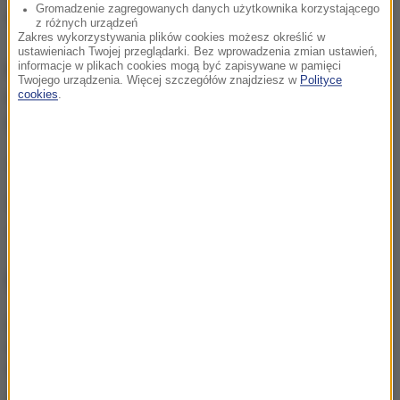
Gromadzenie zagregowanych danych użytkownika korzystającego
zdjęcia i filmy.
z różnych urządzeń
Zakres wykorzystywania plików cookies możesz określić w
ustawieniach Twojej przeglądarki. Bez wprowadzenia zmian ustawień,
informacje w plikach cookies mogą być zapisywane w pamięci
Możecie dzwonić, wysyłać SMS-y lub MMS-y na
Twojego urządzenia. Więcej szczegółów znajdziesz w
Polityce
numer 600 700 800, pisać na adres mailowy
cookies
.
fakty@rmf.fm
albo skorzystać z
formularza WWW
.
(mn)
Źródło: RMF FM
oszustwo
Tagi:
NAJWAŻNIEJSZE FAKTY
Prawie pół tony
narkotyków. Spektakularna
akcja służb w Szczecinie