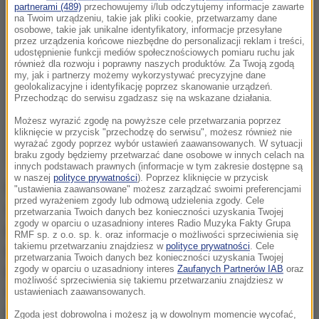
partnerami (489)
przechowujemy i/lub odczytujemy informacje zawarte
na Twoim urządzeniu, takie jak pliki cookie, przetwarzamy dane
osobowe, takie jak unikalne identyfikatory, informacje przesyłane
przez urządzenia końcowe niezbędne do personalizacji reklam i treści,
udostępnienie funkcji mediów społecznościowych pomiaru ruchu jak
również dla rozwoju i poprawny naszych produktów. Za Twoją zgodą
my, jak i partnerzy możemy wykorzystywać precyzyjne dane
geolokalizacyjne i identyfikację poprzez skanowanie urządzeń.
Przechodząc do serwisu zgadzasz się na wskazane działania.
Możesz wyrazić zgodę na powyższe cele przetwarzania poprzez
kliknięcie w przycisk "przechodzę do serwisu", możesz również nie
wyrażać zgody poprzez wybór ustawień zaawansowanych. W sytuacji
braku zgody będziemy przetwarzać dane osobowe w innych celach na
innych podstawach prawnych (informacje w tym zakresie dostępne są
w naszej
polityce prywatności
). Poprzez kliknięcie w przycisk
Policja podkreśla, że 44-latka dobrze przygotowała
"ustawienia zaawansowane" możesz zarządzać swoimi preferencjami
przed wyrażeniem zgody lub odmową udzielenia zgody. Cele
się do przestępstwa.
"
Dokładnie poznała specyfikę
przetwarzania Twoich danych bez konieczności uzyskania Twojej
zgody w oparciu o uzasadniony interes Radio Muzyka Fakty Grupa
pracy, systemy internetowe i sposób pracy
RMF sp. z o.o. sp. k. oraz informacje o możliwości sprzeciwienia się
takiemu przetwarzaniu znajdziesz w
polityce prywatności
. Cele
poszczególnych działów. Oszustka przygotowując
przetwarzania Twoich danych bez konieczności uzyskania Twojej
przez kilka miesięcy swój przestępczy plan działania
zgody w oparciu o uzasadniony interes
Zaufanych Partnerów IAB
oraz
możliwość sprzeciwienia się takiemu przetwarzaniu znajdziesz w
zdobyła hasła komputerowe pozostałych
ustawieniach zaawansowanych.
pracowników, dzięki którym mogła bez problemu
Zgoda jest dobrowolna i możesz ją w dowolnym momencie wycofać,