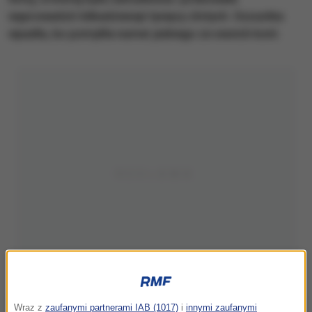
wyprowadzić kilkadziesiąt tysięcy złotych. Oszustka
wpadła, bo pomyliła numer jednego ze swoich kont.
Wraz z
zaufanymi partnerami IAB (1017)
i
innymi zaufanymi