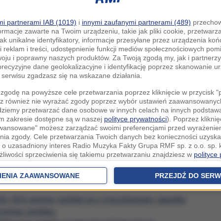
i partnerami IAB (1019)
i
innymi zaufanymi partnerami (489)
przechow
ormacje zawarte na Twoim urządzeniu, takie jak pliki cookie, przetwar
jak unikalne identyfikatory, informacje przesyłane przez urządzenia k
i reklam i treści, udostępnienie funkcji mediów społecznościowych pom
woju i poprawny naszych produktów. Za Twoją zgodą my, jak i partner
recyzyjne dane geolokalizacyjne i identyfikację poprzez skanowanie u
serwisu zgadzasz się na wskazane działania.
zgodę na powyższe cele przetwarzania poprzez kliknięcie w przycisk 
z również nie wyrażać zgody poprzez wybór ustawień zaawansowanych
dziemy przetwarzać dane osobowe w innych celach na innych podsta
ym zakresie dostępne są w naszej
polityce prywatności
). Poprzez kliknię
awansowane" możesz zarządzać swoimi preferencjami przed wyrażenie
 unikania mandatów z
Hiszpania odpowiada Włoch
ia zgody. Cele przetwarzania Twoich danych bez konieczności uzyska
darów? Rząd szykuje zmiany
soboty kontrole graniczne
 o uzasadniony interes Radio Muzyka Fakty Grupa RMF sp. z o.o. sp. k
żliwości sprzeciwienia się takiemu przetwarzaniu znajdziesz w
polityce
nia Twoich danych bez konieczności uzyskania Twojej zgody w oparci
ch Partnerów IAB
oraz możliwość sprzeciwienia się takiemu przetwarza
IENIA ZAAWANSOWANE
PRZEJDŹ DO SERW
aawansowanych.
rowolna i możesz ją w dowolnym momencie wycofać, zgoda będzie też
ki. Były premier spotkał się z mieszkańcami Jagodna
anych do naszych Zaufanych Partnerów z siedzibą w państwach trzec
 nowego sondażu
szarem Gospodarczym).