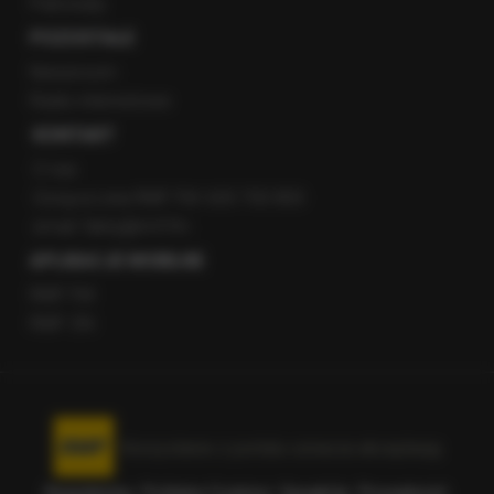
Patronaty
POZOSTAŁE
Newsroom
Radio internetowe
KONTAKT
O nas
Gorąca Linia RMF FM: 600 700 800
email: fakty@rmf.fm
APLIKACJE MOBILNE
RMF FM
RMF ON
Korzystanie z portalu oznacza akceptację
Regulaminu
.
Polityka Cookies
.
SpeakUp
.
Prywatność
.