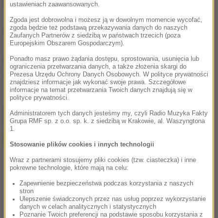
potrwać kilka dni.
ustawieniach zaawansowanych.
Zgoda jest dobrowolna i możesz ją w dowolnym momencie wycofać,
zgoda będzie też podstawą przekazywania danych do naszych
(az)
Zaufanych Partnerów z siedzibą w państwach trzecich (poza
Europejskim Obszarem Gospodarczym).
Ponadto masz prawo żądania dostępu, sprostowania, usunięcia lub
Źródło: RMF FM
ograniczenia przetwarzania danych, a także złożenia skargi do
Prezesa Urzędu Ochrony Danych Osobowych. W polityce prywatności
woda
Tagi:
znajdziesz informacje jak wykonać swoje prawa. Szczegółowe
informacje na temat przetwarzania Twoich danych znajdują się w
polityce prywatności.
chcesz widzieć więcej artykułów od RMF24?
dodaj w
Administratorem tych danych jesteśmy my, czyli Radio Muzyka Fakty
Google
Grupa RMF sp. z o.o. sp. k. z siedzibą w Krakowie, al. Waszyngtona
1.
Stosowanie plików cookies i innych technologii
Wraz z partnerami stosujemy pliki cookies (tzw. ciasteczka) i inne
pokrewne technologie, które mają na celu:
Zapewnienie bezpieczeństwa podczas korzystania z naszych
stron
Ulepszenie świadczonych przez nas usług poprzez wykorzystanie
danych w celach analitycznych i statystycznych
Poznanie Twoich preferencji na podstawie sposobu korzystania z