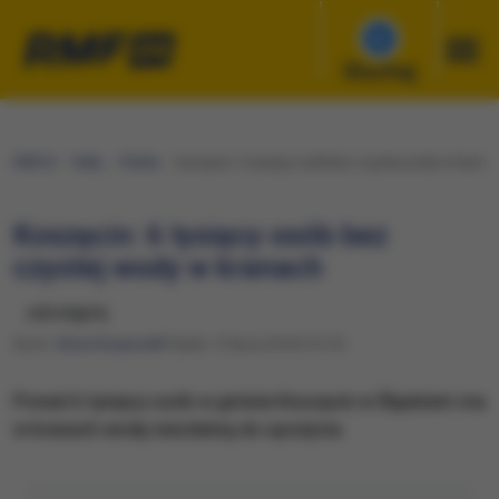
Słuchaj
RMF24
Fakty
Polska
Koszęcin: 6 tysięcy osób bez czystej wody w kranac
Koszęcin: 6 tysięcy osób bez
czystej wody w kranach
udostępnij
Autor:
Anna Kropaczek
Piątek, 13 lipca 2018 (10:13)
​Ponad 6 tysięcy osób w gminie Koszęcin w Śląskiem ma
w kranach wodę niezdatną do spożycia.