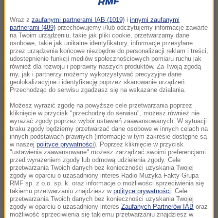
Wraz z
zaufanymi partnerami IAB (1019)
i
innymi zaufanymi
partnerami (489)
przechowujemy i/lub odczytujemy informacje zawarte
na Twoim urządzeniu, takie jak pliki cookie, przetwarzamy dane
osobowe, takie jak unikalne identyfikatory, informacje przesyłane
przez urządzenia końcowe niezbędne do personalizacji reklam i treści,
udostępnienie funkcji mediów społecznościowych pomiaru ruchu jak
również dla rozwoju i poprawny naszych produktów. Za Twoją zgodą
Mieszkańcy mogą dostać czystą wodę m.in. w Domu
my, jak i partnerzy możemy wykorzystywać precyzyjne dane
geolokalizacyjne i identyfikację poprzez skanowanie urządzeń.
Kultury w Koszęcinie oraz u sołtysów. Tam wydawana
Przechodząc do serwisu zgadzasz się na wskazane działania.
jest butelkowana woda.
Możesz wyrazić zgodę na powyższe cele przetwarzania poprzez
kliknięcie w przycisk "przechodzę do serwisu", możesz również nie
wyrażać zgody poprzez wybór ustawień zaawansowanych. W sytuacji
Ta, która płynie z kranów nie nadaje się nie tylko do
braku zgody będziemy przetwarzać dane osobowe w innych celach na
innych podstawach prawnych (informacje w tym zakresie dostępne są
picia, ale także do mycia owoców, warzyw, naczyń
w naszej
polityce prywatności
). Poprzez kliknięcie w przycisk
czy higieny osobistej. Sanepid stwierdził, że jest w
"ustawienia zaawansowane" możesz zarządzać swoimi preferencjami
przed wyrażeniem zgody lub odmową udzielenia zgody. Cele
niej przekroczony parametr ogólnej liczby
przetwarzania Twoich danych bez konieczności uzyskania Twojej
zgody w oparciu o uzasadniony interes Radio Muzyka Fakty Grupa
mikroorganizmów, ale nie są to bakterie z grupy coli.
RMF sp. z o.o. sp. k. oraz informacje o możliwości sprzeciwienia się
takiemu przetwarzaniu znajdziesz w
polityce prywatności
. Cele
przetwarzania Twoich danych bez konieczności uzyskania Twojej
Wodociąg jest płukany. Problem z wodą może
zgody w oparciu o uzasadniony interes
Zaufanych Partnerów IAB
oraz
możliwość sprzeciwienia się takiemu przetwarzaniu znajdziesz w