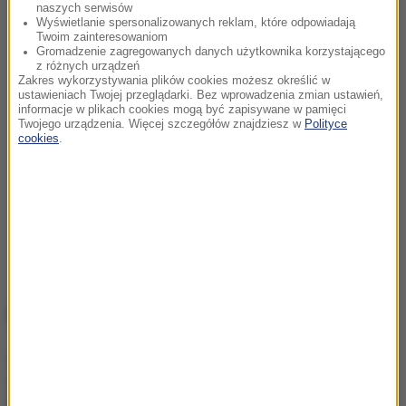
naszych serwisów
Wyświetlanie spersonalizowanych reklam, które odpowiadają
Twoim zainteresowaniom
Gromadzenie zagregowanych danych użytkownika korzystającego
z różnych urządzeń
Zakres wykorzystywania plików cookies możesz określić w
ustawieniach Twojej przeglądarki. Bez wprowadzenia zmian ustawień,
informacje w plikach cookies mogą być zapisywane w pamięci
Twojego urządzenia. Więcej szczegółów znajdziesz w
Polityce
cookies
.
NAJWAŻNIEJSZE FAKTY
Atak nożownika na
nastolatka w Kamiennej
Górze. Trwa obława na