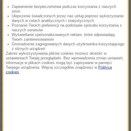
opuszczeniem Unii przez ten kraj.
Zapewnienie bezpieczeństwa podczas korzystania z naszych
stron
Czym jeszcze zajmie się rząd?
Ulepszenie świadczonych przez nas usług poprzez wykorzystanie
danych w celach analitycznych i statystycznych
Poznanie Twoich preferencji na podstawie sposobu korzystania z
naszych serwisów
Rząd zajmie się również w poniedziałek projektem
Wyświetlanie spersonalizowanych reklam, które odpowiadają
noweli Prawa bankowego. Jego celem jest
Twoim zainteresowaniom
Gromadzenie zagregowanych danych użytkownika korzystającego
usprawnienie procesu nadzoru nad rynkiem
z różnych urządzeń
Zakres wykorzystywania plików cookies możesz określić w
finansowym i zwiększenie bezpieczeństwa tego
ustawieniach Twojej przeglądarki. Bez wprowadzenia zmian ustawień,
informacje w plikach cookies mogą być zapisywane w pamięci
rynku w drodze nowelizacji ustaw regulujących
Twojego urządzenia. Więcej szczegółów znajdziesz w
Polityce
cookies
.
zasady funkcjonowania dwóch grup podmiotów
nadzorowanych przez Komisję Nadzoru
Finansowego (KNF), prowadzących działalność
depozytowo-kredytową, tj. banków i spółdzielczych
kas oszczędnościowo kredytowych (SKOK).
Projekt przewiduje wyposażenie KNF w uprawnienie