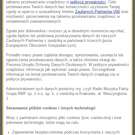
takiemu przetwarzaniu znajdziesz w
polityce prywatności
. Cele
przetwarzania Twoich danych bez konieczności uzyskania Twojej
zgody w oparciu o uzasadniony interes
Zaufanych Partnerów IAB
oraz
możliwość sprzeciwienia się takiemu przetwarzaniu znajdziesz w
Gorąca Linia RMF FM
jest do Waszej dyspozycji!
ustawieniach zaawansowanych.
Przez całą dobę czekamy na informacje od Was,
Zgoda jest dobrowolna i możesz ją w dowolnym momencie wycofać,
zgoda będzie też podstawą przekazywania danych do naszych
zdjęcia i filmy.
Zaufanych Partnerów z siedzibą w państwach trzecich (poza
Europejskim Obszarem Gospodarczym).
Ponadto masz prawo żądania dostępu, sprostowania, usunięcia lub
Możecie dzwonić, wysyłać SMS-y lub MMS-y na
ograniczenia przetwarzania danych, a także złożenia skargi do
Prezesa Urzędu Ochrony Danych Osobowych. W polityce prywatności
numer 600 700 800, pisać na adres mailowy
znajdziesz informacje jak wykonać swoje prawa. Szczegółowe
informacje na temat przetwarzania Twoich danych znajdują się w
fakty@rmf.fm
albo skorzystać z
formularza WWW
.
polityce prywatności.
Administratorem tych danych jesteśmy my, czyli Radio Muzyka Fakty
Dalsza część artykułu pod materiałem video:
Grupa RMF sp. z o.o. sp. k. z siedzibą w Krakowie, al. Waszyngtona
1.
Stosowanie plików cookies i innych technologii
Wraz z partnerami stosujemy pliki cookies (tzw. ciasteczka) i inne
pokrewne technologie, które mają na celu:
Zapewnienie bezpieczeństwa podczas korzystania z naszych