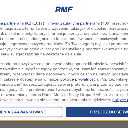
Nawrocki oczami Polaków.
eniają go po roku?
Będą dwa nowe święta
i partnerami IAB (1017)
i
innymi zaufanymi partnerami (489)
przechow
państwowe? „W resorcie kul
ormacje zawarte na Twoim urządzeniu, takie jak pliki cookie, przetwar
trwają prace”
jak unikalne identyfikatory, informacje przesyłane przez urządzenia k
i reklam i treści, udostępnienie funkcji mediów społecznościowych pom
woju i poprawny naszych produktów. Za Twoją zgodą my, jak i partner
recyzyjne dane geolokalizacyjne i identyfikację poprzez skanowanie u
serwisu zgadzasz się na wskazane działania.
zgodę na powyższe cele przetwarzania poprzez kliknięcie w przycisk 
z również nie wyrażać zgody poprzez wybór ustawień zaawansowanych
dziemy przetwarzać dane osobowe w innych celach na innych podsta
ym zakresie dostępne są w naszej
polityce prywatności
). Poprzez kliknię
awansowane" możesz zarządzać swoimi preferencjami przed wyrażenie
ia zgody. Cele przetwarzania Twoich danych bez konieczności uzyska
 o uzasadniony interes Radio Muzyka Fakty Grupa RMF sp. z o.o. sp. k
żliwości sprzeciwienia się takiemu przetwarzaniu znajdziesz w
polityce
nia Twoich danych bez konieczności uzyskania Twojej zgody w oparci
ch Partnerów IAB
oraz możliwość sprzeciwienia się takiemu przetwarza
IENIA ZAAWANSOWANE
PRZEJDŹ DO SERW
aawansowanych.
rowolna i możesz ją w dowolnym momencie wycofać, zgoda będzie też