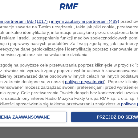
i partnerami IAB (1017)
i
innymi zaufanymi partnerami (489)
przechow
ormacje zawarte na Twoim urządzeniu, takie jak pliki cookie, przetwar
jak unikalne identyfikatory, informacje przesyłane przez urządzenia k
i reklam i treści, udostępnienie funkcji mediów społecznościowych pom
woju i poprawny naszych produktów. Za Twoją zgodą my, jak i partner
recyzyjne dane geolokalizacyjne i identyfikację poprzez skanowanie u
serwisu zgadzasz się na wskazane działania.
zgodę na powyższe cele przetwarzania poprzez kliknięcie w przycisk 
z również nie wyrażać zgody poprzez wybór ustawień zaawansowanych
dziemy przetwarzać dane osobowe w innych celach na innych podsta
ym zakresie dostępne są w naszej
polityce prywatności
). Poprzez kliknię
awansowane" możesz zarządzać swoimi preferencjami przed wyrażenie
ia zgody. Cele przetwarzania Twoich danych bez konieczności uzyska
 o uzasadniony interes Radio Muzyka Fakty Grupa RMF sp. z o.o. sp. k
żliwości sprzeciwienia się takiemu przetwarzaniu znajdziesz w
polityce
nia Twoich danych bez konieczności uzyskania Twojej zgody w oparci
ch Partnerów IAB
oraz możliwość sprzeciwienia się takiemu przetwarza
IENIA ZAAWANSOWANE
PRZEJDŹ DO SERW
aawansowanych.
rowolna i możesz ją w dowolnym momencie wycofać, zgoda będzie też
anych do naszych Zaufanych Partnerów z siedzibą w państwach trzec