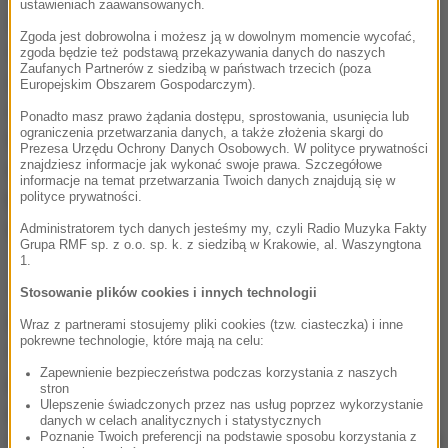
ustawieniach zaawansowanych.
zostały zapewnione środki, jest radykalna zmiana tej
Zgoda jest dobrowolna i możesz ją w dowolnym momencie wycofać,
sytuacji i to zarówno, jeśli chodzi o ziemię podlaską,
zgoda będzie też podstawą przekazywania danych do naszych
Zaufanych Partnerów z siedzibą w państwach trzecich (poza
część mazowieckiej (...), ale i także ziemię
Europejskim Obszarem Gospodarczym).
warmińsko-mazurską
- zapewnił Kaczyński.
Ponadto masz prawo żądania dostępu, sprostowania, usunięcia lub
ograniczenia przetwarzania danych, a także złożenia skargi do
Wskazał, że takim przedsięwzięciem, które zmieni
Prezesa Urzędu Ochrony Danych Osobowych. W polityce prywatności
znajdziesz informacje jak wykonać swoje prawa. Szczegółowe
europejską geopolitykę jest trasa Via Carpatia, która
informacje na temat przetwarzania Twoich danych znajdują się w
polityce prywatności.
będzie - jak mówił - nową, wielką osią transportową,
także ekonomiczną, rozwojową.
Administratorem tych danych jesteśmy my, czyli Radio Muzyka Fakty
Grupa RMF sp. z o.o. sp. k. z siedzibą w Krakowie, al. Waszyngtona
1.
Trzeba dawać szansę i te szanse są - są budowane i
Stosowanie plików cookies i innych technologii
będą budowane. Powiem o tej największej szansie -
Wraz z partnerami stosujemy pliki cookies (tzw. ciasteczka) i inne
pokrewne technologie, które mają na celu:
to jest Via Carpatia, wielka droga, wielkie
Zapewnienie bezpieczeństwa podczas korzystania z naszych
przedsięwzięcie w skali europejskiej, które połączy
stron
Ulepszenie świadczonych przez nas usług poprzez wykorzystanie
północ i południe Europy, to jest nowa wielka oś
danych w celach analitycznych i statystycznych
Poznanie Twoich preferencji na podstawie sposobu korzystania z
transportowa, co za tym idzie także ekonomiczna, ale