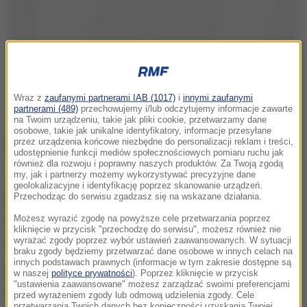
Wraz z
zaufanymi partnerami IAB (1017)
i
innymi zaufanymi
partnerami (489)
przechowujemy i/lub odczytujemy informacje zawarte
na Twoim urządzeniu, takie jak pliki cookie, przetwarzamy dane
osobowe, takie jak unikalne identyfikatory, informacje przesyłane
przez urządzenia końcowe niezbędne do personalizacji reklam i treści,
udostępnienie funkcji mediów społecznościowych pomiaru ruchu jak
również dla rozwoju i poprawny naszych produktów. Za Twoją zgodą
my, jak i partnerzy możemy wykorzystywać precyzyjne dane
Janina Paradowska urodziła się 2 maja 1942 roku w
geolokalizacyjne i identyfikację poprzez skanowanie urządzeń.
Przechodząc do serwisu zgadzasz się na wskazane działania.
Krakowie. Była absolwentką Wydziału Polonistyki
Uniwersytetu Jagiellońskiego. Studiowała też
Możesz wyrazić zgodę na powyższe cele przetwarzania poprzez
kliknięcie w przycisk "przechodzę do serwisu", możesz również nie
dziennikarstwo na Uniwersytecie Warszawskim.
wyrażać zgody poprzez wybór ustawień zaawansowanych. W sytuacji
braku zgody będziemy przetwarzać dane osobowe w innych celach na
innych podstawach prawnych (informacje w tym zakresie dostępne są
Pracowała w "Kurierze Polskim" i "Życiu Warszawy".
w naszej
polityce prywatności
). Poprzez kliknięcie w przycisk
"ustawienia zaawansowane" możesz zarządzać swoimi preferencjami
W latach 80. związana była z redakcją "Życie
przed wyrażeniem zgody lub odmową udzielenia zgody. Cele
przetwarzania Twoich danych bez konieczności uzyskania Twojej