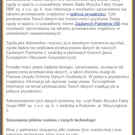
Warszawy", uchodzącego wtedy za opiniotwórczy, a
zgody w oparciu o uzasadniony interes Radio Muzyka Fakty Grupa
RMF sp. z o.o. sp. k. oraz informacje o możliwości sprzeciwienia się
zarazem stosunkowo najmniej uwikłany propagandę
takiemu przetwarzaniu znajdziesz w
polityce prywatności
. Cele
przetwarzania Twoich danych bez konieczności uzyskania Twojej
PRL-owską dziennik. W 1991 roku, po zmianach
zgody w oparciu o uzasadniony interes
Zaufanych Partnerów IAB
oraz
właścicielskich w "Życiu Warszawy" i przejęciu
możliwość sprzeciwienia się takiemu przetwarzaniu znajdziesz w
ustawieniach zaawansowanych.
tytułu przez włoskiego biznesmena Nicolę Grauso,
Zgoda jest dobrowolna i możesz ją w dowolnym momencie wycofać,
przeszła do tygodnika "Polityka", gdzie przez lata
zgoda będzie też podstawą przekazywania danych do naszych
Zaufanych Partnerów z siedzibą w państwach trzecich (poza
była publicystką i komentatorką polityczną.
Europejskim Obszarem Gospodarczym).
Ponadto masz prawo żądania dostępu, sprostowania, usunięcia lub
ograniczenia przetwarzania danych, a także złożenia skargi do
Była inicjatorką Salonów "Polityki" i prowadzącą
Prezesa Urzędu Ochrony Danych Osobowych. W polityce prywatności
znajdziesz informacje jak wykonać swoje prawa. Szczegółowe
spotkania z tego cyklu z udziałem polityków,
informacje na temat przetwarzania Twoich danych znajdują się w
polityce prywatności.
przedsiębiorców, przedstawicieli mediów i kultury.
Była też pomysłodawczynią rankingu posłów,
Administratorem tych danych jesteśmy my, czyli Radio Muzyka Fakty
Grupa RMF sp. z o.o. sp. k. z siedzibą w Krakowie, al. Waszyngtona
publikowanego co roku przez tygodnik. Prowadziła
1.
swoją cotygodniową, czwartkową audycję "Poranek
Stosowanie plików cookies i innych technologii
Radia TOK FM". W roku 2008 związała się z telewizją
Wraz z partnerami stosujemy pliki cookies (tzw. ciasteczka) i inne
pokrewne technologie, które mają na celu: