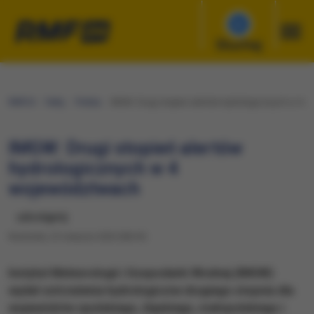
Słuchaj
RMF24
Fakty
Polska
IMGW: Drugi stopień alertów hydrologicznych w 4 
IMGW: Drugi stopień alertów
hydrologicznych w 4
województwach
udostępnij
Niedziela, 23 sierpnia 2020 (08:29)
Instytut Meteorologii i Gospodarki Wodnej (IMGW)
wydał ostrzeżenia hydrologiczne drugiego stopnia dla
województw opolskiego, śląskiego, małopolskiego i