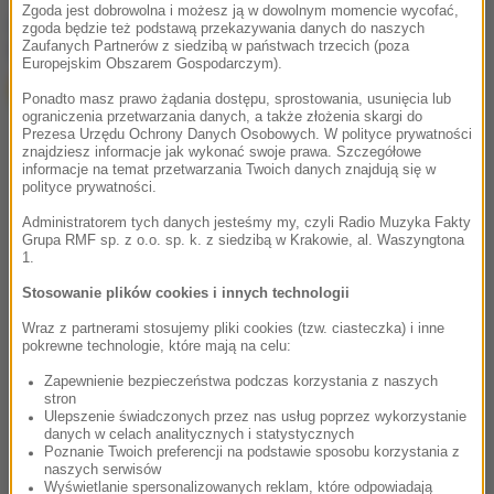
Zgoda jest dobrowolna i możesz ją w dowolnym momencie wycofać,
chcesz widzieć więcej artykułów od RMF24?
dodaj w
zgoda będzie też podstawą przekazywania danych do naszych
Zaufanych Partnerów z siedzibą w państwach trzecich (poza
Google
Europejskim Obszarem Gospodarczym).
Ponadto masz prawo żądania dostępu, sprostowania, usunięcia lub
ograniczenia przetwarzania danych, a także złożenia skargi do
Prezesa Urzędu Ochrony Danych Osobowych. W polityce prywatności
znajdziesz informacje jak wykonać swoje prawa. Szczegółowe
informacje na temat przetwarzania Twoich danych znajdują się w
polityce prywatności.
Administratorem tych danych jesteśmy my, czyli Radio Muzyka Fakty
Grupa RMF sp. z o.o. sp. k. z siedzibą w Krakowie, al. Waszyngtona
1.
Stosowanie plików cookies i innych technologii
Wraz z partnerami stosujemy pliki cookies (tzw. ciasteczka) i inne
pokrewne technologie, które mają na celu:
Zapewnienie bezpieczeństwa podczas korzystania z naszych
stron
Ulepszenie świadczonych przez nas usług poprzez wykorzystanie
danych w celach analitycznych i statystycznych
Poznanie Twoich preferencji na podstawie sposobu korzystania z
naszych serwisów
Wyświetlanie spersonalizowanych reklam, które odpowiadają