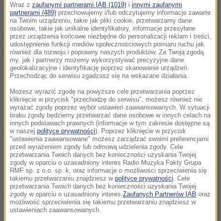
Wraz z
zaufanymi partnerami IAB (1019)
i
innymi zaufanymi
Zdj. ilustracyjne
partnerami (489)
przechowujemy i/lub odczytujemy informacje zawarte
na Twoim urządzeniu, takie jak pliki cookie, przetwarzamy dane
osobowe, takie jak unikalne identyfikatory, informacje przesyłane
Ostrzeżenia dotyczą w woj. świętokrzyskim zlewni:
przez urządzenia końcowe niezbędne do personalizacji reklam i treści,
udostępnienie funkcji mediów społecznościowych pomiaru ruchu jak
Kamiennej, Świśliny, Czarnej i Nidy od Brzegów
również dla rozwoju i poprawny naszych produktów. Za Twoją zgodą
my, jak i partnerzy możemy wykorzystywać precyzyjne dane
oraz zlewni we wschodniej części woj. opolskiego,
geolokalizacyjne i identyfikację poprzez skanowanie urządzeń.
Przechodząc do serwisu zgadzasz się na wskazane działania.
centralnej i południowej woj. śląskiego oraz
Możesz wyrazić zgodę na powyższe cele przetwarzania poprzez
zachodniej małopolskiego.
kliknięcie w przycisk "przechodzę do serwisu", możesz również nie
wyrażać zgody poprzez wybór ustawień zaawansowanych. W sytuacji
Ostrzeżenie IMGW drugiego stopnia oznacza, że
braku zgody będziemy przetwarzać dane osobowe w innych celach na
innych podstawach prawnych (informacje w tym zakresie dostępne są
mogą wystąpić niebezpieczne zjawiska
w naszej
polityce prywatności
). Poprzez kliknięcie w przycisk
"ustawienia zaawansowane" możesz zarządzać swoimi preferencjami
meteorologiczne powodujące duże straty materialne
przed wyrażeniem zgody lub odmową udzielenia zgody. Cele
przetwarzania Twoich danych bez konieczności uzyskania Twojej
oraz zagrożenie dla zdrowia i życia.
zgody w oparciu o uzasadniony interes Radio Muzyka Fakty Grupa
RMF sp. z o.o. sp. k. oraz informacje o możliwości sprzeciwienia się
takiemu przetwarzaniu znajdziesz w
polityce prywatności
. Cele
przetwarzania Twoich danych bez konieczności uzyskania Twojej
zgody w oparciu o uzasadniony interes
Zaufanych Partnerów IAB
oraz
Źródło: PAP
możliwość sprzeciwienia się takiemu przetwarzaniu znajdziesz w
ustawieniach zaawansowanych.