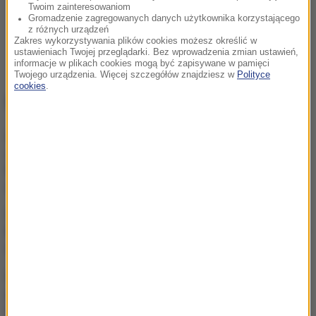
Twoim zainteresowaniom
Gromadzenie zagregowanych danych użytkownika korzystającego
z różnych urządzeń
Zakres wykorzystywania plików cookies możesz określić w
ustawieniach Twojej przeglądarki. Bez wprowadzenia zmian ustawień,
informacje w plikach cookies mogą być zapisywane w pamięci
Twojego urządzenia. Więcej szczegółów znajdziesz w
Polityce
cookies
.
NAJWAŻNIEJSZE FAKTY
Wojna USA z Iranem
otwiera „okno okazji” dla
Rosji i Chin. Kurczą się
zapasy pocisków
„Nie jest dobrze”. Hunter
Biden o stanie zdrowotnym
ojca
Eksplozja drona w pobliżu
gazociągu w Bułgarii. Jest
stanowisko Kijowa