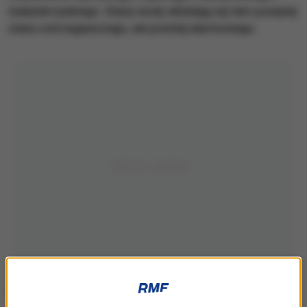
świętokrzyskiego. Stany wody układają się tam powyżej
stanu ostrzegawczego, ale poniżej alarmowego.