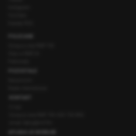
Instagram
YouTube
Kanały RSS
POLECANE
Gorąca Linia RMF FM
Staż w RMF24
Patronaty
POZOSTAŁE
Newsroom
Radio internetowe
KONTAKT
O nas
Gorąca Linia RMF FM: 600 700 800
email: fakty@rmf.fm
APLIKACJE MOBILNE