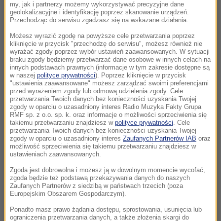
my, jak i partnerzy możemy wykorzystywać precyzyjne dane
geolokalizacyjne i identyfikację poprzez skanowanie urządzeń.
Przechodząc do serwisu zgadzasz się na wskazane działania.
Możesz wyrazić zgodę na powyższe cele przetwarzania poprzez
kliknięcie w przycisk "przechodzę do serwisu", możesz również nie
wyrażać zgody poprzez wybór ustawień zaawansowanych. W sytuacji
braku zgody będziemy przetwarzać dane osobowe w innych celach na
innych podstawach prawnych (informacje w tym zakresie dostępne są
w naszej
polityce prywatności
). Poprzez kliknięcie w przycisk
"ustawienia zaawansowane" możesz zarządzać swoimi preferencjami
przed wyrażeniem zgody lub odmową udzielenia zgody. Cele
przetwarzania Twoich danych bez konieczności uzyskania Twojej
zgody w oparciu o uzasadniony interes Radio Muzyka Fakty Grupa
RMF sp. z o.o. sp. k. oraz informacje o możliwości sprzeciwienia się
takiemu przetwarzaniu znajdziesz w
polityce prywatności
. Cele
przetwarzania Twoich danych bez konieczności uzyskania Twojej
zgody w oparciu o uzasadniony interes
Zaufanych Partnerów IAB
oraz
możliwość sprzeciwienia się takiemu przetwarzaniu znajdziesz w
ustawieniach zaawansowanych.
Zgoda jest dobrowolna i możesz ją w dowolnym momencie wycofać,
zgoda będzie też podstawą przekazywania danych do naszych
Zaufanych Partnerów z siedzibą w państwach trzecich (poza
Europejskim Obszarem Gospodarczym).
Ponadto masz prawo żądania dostępu, sprostowania, usunięcia lub
ograniczenia przetwarzania danych, a także złożenia skargi do