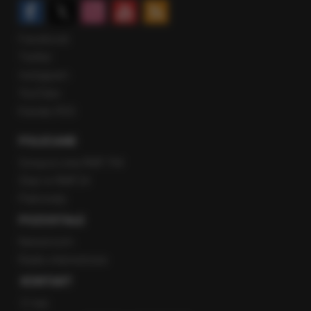
Facebook
Twitter
Instagram
YouTube
Kanały RSS
POLECANE
Gorąca Linia RMF FM
Staż w RMF24
Patronaty
POZOSTAŁE
Newsroom
Radio internetowe
KONTAKT
O nas