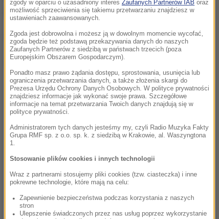
zgody w oparciu o uzasadniony interes
Zaufanych Partnerów IAB
oraz
jak doszło do jego uwolnienia.
możliwość sprzeciwienia się takiemu przetwarzaniu znajdziesz w
ustawieniach zaawansowanych.
Zgoda jest dobrowolna i możesz ją w dowolnym momencie wycofać,
(az)
zgoda będzie też podstawą przekazywania danych do naszych
Zaufanych Partnerów z siedzibą w państwach trzecich (poza
Europejskim Obszarem Gospodarczym).
Dalsza część artykułu pod materiałem video:
Ponadto masz prawo żądania dostępu, sprostowania, usunięcia lub
ograniczenia przetwarzania danych, a także złożenia skargi do
Prezesa Urzędu Ochrony Danych Osobowych. W polityce prywatności
znajdziesz informacje jak wykonać swoje prawa. Szczegółowe
informacje na temat przetwarzania Twoich danych znajdują się w
polityce prywatności.
Administratorem tych danych jesteśmy my, czyli Radio Muzyka Fakty
Grupa RMF sp. z o.o. sp. k. z siedzibą w Krakowie, al. Waszyngtona
1.
Stosowanie plików cookies i innych technologii
Wraz z partnerami stosujemy pliki cookies (tzw. ciasteczka) i inne
pokrewne technologie, które mają na celu:
Zapewnienie bezpieczeństwa podczas korzystania z naszych
stron
Ulepszenie świadczonych przez nas usług poprzez wykorzystanie