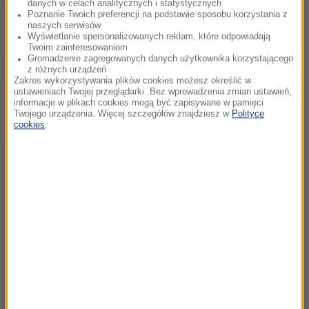
danych w celach analitycznych i statystycznych
Poznanie Twoich preferencji na podstawie sposobu korzystania z
Źródło: RMF FM
naszych serwisów
Wyświetlanie spersonalizowanych reklam, które odpowiadają
Gdańsk
porwanie
Tagi:
Twoim zainteresowaniom
Gromadzenie zagregowanych danych użytkownika korzystającego
z różnych urządzeń
Zakres wykorzystywania plików cookies możesz określić w
chcesz widzieć więcej artykułów od RMF24?
dodaj w
ustawieniach Twojej przeglądarki. Bez wprowadzenia zmian ustawień,
informacje w plikach cookies mogą być zapisywane w pamięci
Google
Twojego urządzenia. Więcej szczegółów znajdziesz w
Polityce
cookies
.