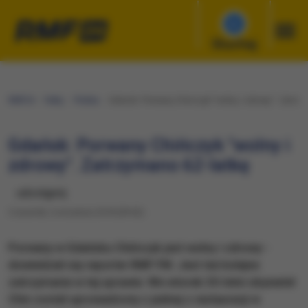
Słuchaj
RMF24
Fakty
Polska
Gdańsk: Porwany Chińczyk "wolny i zdrowy". Zatrzy
Gdańsk: Porwany Chińczyk "wolny i
zdrowy". Zatrzymano 62-latkę
udostępnij
Czwartek, 6 września 2018 (09:02)
​Porwany w Gdańsku Chińczyk jest wolny i zdrowy -
dowiedział się reporter RMF FM. Jest też kolejne
zatrzymanie w tej sprawie. We wtorek 30-letni obywatel
Chin został uprowadzony z jednej z restauracji w