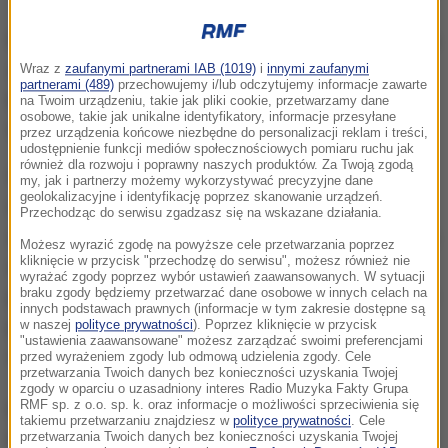
Policja szuka jeszcze jednej osoby mającej związek
z porwanie, ale jak zapewniają funkcjonariusze - to
Wraz z
zaufanymi partnerami IAB (1019)
i
innymi zaufanymi
partnerami (489)
przechowujemy i/lub odczytujemy informacje zawarte
kwestia czasu. Służby znają już bowiem tożsamość
na Twoim urządzeniu, takie jak pliki cookie, przetwarzamy dane
osobowe, takie jak unikalne identyfikatory, informacje przesyłane
tej osoby.
przez urządzenia końcowe niezbędne do personalizacji reklam i treści,
udostępnienie funkcji mediów społecznościowych pomiaru ruchu jak
również dla rozwoju i poprawny naszych produktów. Za Twoją zgodą
W środę funkcjonariusze z wydziału operacyjno-
my, jak i partnerzy możemy wykorzystywać precyzyjne dane
geolokalizacyjne i identyfikację poprzez skanowanie urządzeń.
rozpoznawczego Komendy Miejskiej w Gdańsku
Przechodząc do serwisu zgadzasz się na wskazane działania.
zatrzymali w tej sprawie 62-letnią kobietę, wcześniej
Możesz wyrazić zgodę na powyższe cele przetwarzania poprzez
kliknięcie w przycisk "przechodzę do serwisu", możesz również nie
ujęty został 57-letnie Rosjanin. Ta dwójka była już
wyrażać zgody poprzez wybór ustawień zaawansowanych. W sytuacji
braku zgody będziemy przetwarzać dane osobowe w innych celach na
przesłuchiwana, sprawa trafi do prokuratury i ma być
innych podstawach prawnych (informacje w tym zakresie dostępne są
prowadzono nie tylko w kierunku pozbawienia
w naszej
polityce prywatności
). Poprzez kliknięcie w przycisk
"ustawienia zaawansowane" możesz zarządzać swoimi preferencjami
wolności, ale też rozboju.
przed wyrażeniem zgody lub odmową udzielenia zgody. Cele
przetwarzania Twoich danych bez konieczności uzyskania Twojej
zgody w oparciu o uzasadniony interes Radio Muzyka Fakty Grupa
RMF sp. z o.o. sp. k. oraz informacje o możliwości sprzeciwienia się
Motywem zbrodni miały być rozliczenia finansowe.
takiemu przetwarzaniu znajdziesz w
polityce prywatności
. Cele
przetwarzania Twoich danych bez konieczności uzyskania Twojej
Policja nie zdradza, co zeznał porwany Chińczyk, ani