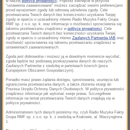
opowiadanie historii.
Trzeba pamiętać, że NKWD to
w naszej
polityce prywatności
). Poprzez kliknięcie w przycisk
"ustawienia zaawansowane" możesz zarządzać swoimi preferencjami
nie jest zwykła formacja biorąca udział w wojnie. To
przed wyrażeniem zgody lub odmową udzielenia zgody. Cele
przetwarzania Twoich danych bez konieczności uzyskania Twojej
zbrodnicza organizacja polityczna, która odpowiada
zgody w oparciu o uzasadniony interes Radio Muzyka Fakty Grupa
RMF sp. z o.o. sp. k. oraz informacje o możliwości sprzeciwienia się
za represje i mordy polityczne
- powiedział dyrektor
takiemu przetwarzaniu znajdziesz w
polityce prywatności
. Cele
przetwarzania Twoich danych bez konieczności uzyskania Twojej
biura edukacji IPN dr Andrzej Zawistowski.
Nikomu
zgody w oparciu o uzasadniony interes
Zaufanych Partnerów IAB
oraz
możliwość sprzeciwienia się takiemu przetwarzaniu znajdziesz w
do głowy by nie przyszło, żeby się bawić małym
ustawieniach zaawansowanych.
esesmankiem. SS-man to zły, tak, ale żołnierz
Zgoda jest dobrowolna i możesz ją w dowolnym momencie wycofać,
sowiecki z NKWD to jest ok?
- dodał.
zgoda będzie też podstawą przekazywania danych do naszych
Zaufanych Partnerów z siedzibą w państwach trzecich (poza
Europejskim Obszarem Gospodarczym).
Dalsza część artykułu pod materiałem video:
Ponadto masz prawo żądania dostępu, sprostowania, usunięcia lub
ograniczenia przetwarzania danych, a także złożenia skargi do
Prezesa Urzędu Ochrony Danych Osobowych. W polityce prywatności
znajdziesz informacje jak wykonać swoje prawa. Szczegółowe
informacje na temat przetwarzania Twoich danych znajdują się w
polityce prywatności.
Administratorem tych danych jesteśmy my, czyli Radio Muzyka Fakty
Grupa RMF sp. z o.o. sp. k. z siedzibą w Krakowie, al. Waszyngtona
1.