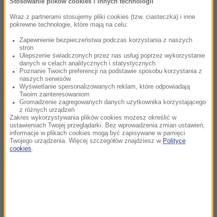
Stosowanie plików cookies i innych technologii
Wraz z partnerami stosujemy pliki cookies (tzw. ciasteczka) i inne
pokrewne technologie, które mają na celu:
Zapewnienie bezpieczeństwa podczas korzystania z naszych
stron
Ulepszenie świadczonych przez nas usług poprzez wykorzystanie
danych w celach analitycznych i statystycznych
Poznanie Twoich preferencji na podstawie sposobu korzystania z
W piśmie do producenta IPN przypomina zbrodnie
naszych serwisów
Wyświetlanie spersonalizowanych reklam, które odpowiadają
NKWD na polskim narodzie - między innymi Katyń i
Twoim zainteresowaniom
deportacje tysięcy Polaków na Sybir.
Ten koszmar
Gromadzenie zagregowanych danych użytkownika korzystającego
z różnych urządzeń
nie powinien kojarzyć się z radosną zabawą
Zakres wykorzystywania plików cookies możesz określić w
ustawieniach Twojej przeglądarki. Bez wprowadzenia zmian ustawień,
żołnierzykami
- czytamy w liście.
Każdy naród
informacje w plikach cookies mogą być zapisywane w pamięci
Twojego urządzenia. Więcej szczegółów znajdziesz w
Polityce
powinien odpowiedzialnie podchodzić do swojej
cookies
.
historii
- podkreśla IPN i dodaje:
Trudno sobie
wyobrazić, by w Izraelu dystrybuowano zabawki
nawiązujące do Waffen SS. Tak samo powinno być
trudne do wyobrażenia, by w kraju, którego elita