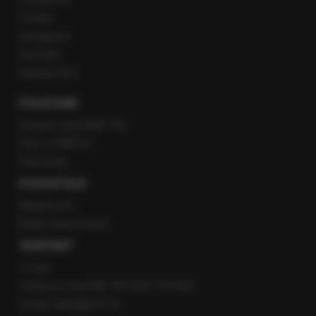
Twitter
Instagram
YouTube
Kanały RSS
POLECANE
Gorąca Linia RMF FM
Staż w RMF24
Patronaty
POZOSTAŁE
Newsroom
Radio internetowe
KONTAKT
O nas
Gorąca Linia RMF FM: 600 700 800
email: fakty@rmf.fm