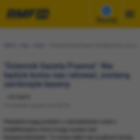
Słuchaj
RMF24
Fakty
Polska
"Dziennik Gazeta Prawna": Nie będzie komu nas rat
"Dziennik Gazeta Prawna": Nie
będzie komu nas ratować, zostaną
zamknięte baseny
udostępnij
Poniedziałek, 5 grudnia 2016 (05:35)
Pływalnie mają problem z zatrudnieniem osób z
kwalifikacjami, które mogą czuwać nad
bezpieczeństwem. To może odbić się na jakości pracy,