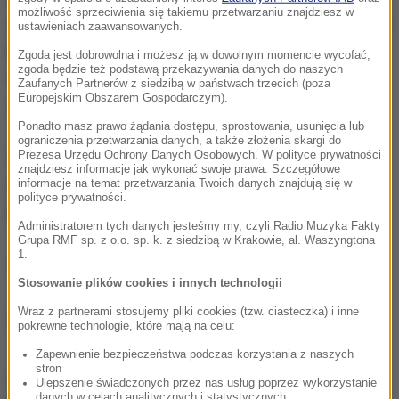
możliwość sprzeciwienia się takiemu przetwarzaniu znajdziesz w
wynagrodzenie na poziomie minimalnym. Pływalnie i
ustawieniach zaawansowanych.
baseny tłumaczą, że nie mogą zaproponować
Zgoda jest dobrowolna i możesz ją w dowolnym momencie wycofać,
zgoda będzie też podstawą przekazywania danych do naszych
więcej, bo nie mają na to pieniędzy. Kadry nie mogą
Zaufanych Partnerów z siedzibą w państwach trzecich (poza
Europejskim Obszarem Gospodarczym).
skompletować też prywatne aquaparki i pływalnie.
Ponadto masz prawo żądania dostępu, sprostowania, usunięcia lub
ograniczenia przetwarzania danych, a także złożenia skargi do
Prezesa Urzędu Ochrony Danych Osobowych. W polityce prywatności
Zapytane przez "Dziennik Gazetę Prawną" osoby z
znajdziesz informacje jak wykonać swoje prawa. Szczegółowe
różnych pływalni odpowiadają, że w skrajnych
informacje na temat przetwarzania Twoich danych znajdują się w
polityce prywatności.
przypadkach będą musiały zamknąć obiekt.
Administratorem tych danych jesteśmy my, czyli Radio Muzyka Fakty
Grupa RMF sp. z o.o. sp. k. z siedzibą w Krakowie, al. Waszyngtona
1.
(mal)
Stosowanie plików cookies i innych technologii
Wraz z partnerami stosujemy pliki cookies (tzw. ciasteczka) i inne
Źródło: RMF24/PAP
pokrewne technologie, które mają na celu:
Zapewnienie bezpieczeństwa podczas korzystania z naszych
stron
chcesz widzieć więcej artykułów od RMF24?
dodaj w
Ulepszenie świadczonych przez nas usług poprzez wykorzystanie
danych w celach analitycznych i statystycznych