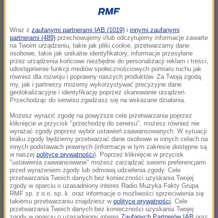
Nowych ratowników można przyjmować tylko na umowę o pracę
Wraz z
zaufanymi partnerami IAB (1019)
i
innymi zaufanymi
partnerami (489)
przechowujemy i/lub odczytujemy informacje zawarte
na Twoim urządzeniu, takie jak pliki cookie, przetwarzamy dane
Nowych ratowników można przyjmować tylko na
osobowe, takie jak unikalne identyfikatory, informacje przesyłane
przez urządzenia końcowe niezbędne do personalizacji reklam i treści,
umowę o pracę. Wymaga tego znowelizowany w
udostępnienie funkcji mediów społecznościowych pomiaru ruchu jak
tym roku kodeks pracy. Tymczasem ratownicy wolą
również dla rozwoju i poprawny naszych produktów. Za Twoją zgodą
my, jak i partnerzy możemy wykorzystywać precyzyjne dane
umowy-zlecenia.
geolokalizacyjne i identyfikację poprzez skanowanie urządzeń.
Przechodząc do serwisu zgadzasz się na wskazane działania.
Są to głównie młode, studiujące osoby. Umowa-
Możesz wyrazić zgodę na powyższe cele przetwarzania poprzez
kliknięcie w przycisk "przechodzę do serwisu", możesz również nie
zlecenie daje im większą elastyczność w
wyrażać zgody poprzez wybór ustawień zaawansowanych. W sytuacji
braku zgody będziemy przetwarzać dane osobowe w innych celach na
wykonywaniu pracy (...)W ten sposób zatrudnionych
innych podstawach prawnych (informacje w tym zakresie dostępne są
w naszej
polityce prywatności
). Poprzez kliknięcie w przycisk
jest około 80 proc. ratowników w kraju -
tłumaczy
"ustawienia zaawansowane" możesz zarządzać swoimi preferencjami
przed wyrażeniem zgody lub odmową udzielenia zgody. Cele
Grzegorz Ślaziński z olsztyńskiego WOPR. Umowa-
przetwarzania Twoich danych bez konieczności uzyskania Twojej
zgody w oparciu o uzasadniony interes Radio Muzyka Fakty Grupa
zlecenie pozwala też zarobić więcej.
RMF sp. z o.o. sp. k. oraz informacje o możliwości sprzeciwienia się
takiemu przetwarzaniu znajdziesz w
polityce prywatności
. Cele
przetwarzania Twoich danych bez konieczności uzyskania Twojej
Większość obiektów proponuje na etacie
zgody w oparciu o uzasadniony interes
Zaufanych Partnerów IAB
oraz