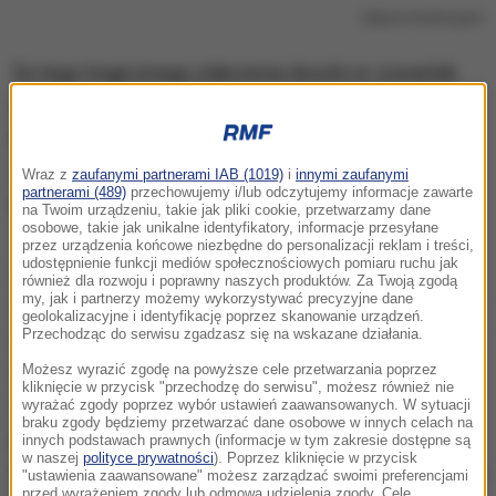
Zdjęcie ilustracyjne
Do tego tragicznego zdarzenia doszło w czwartek
wieczorem w jednym z bloków w centrum Kielc.
Policja otrzymała informację, że z balkonu
znajdującego się na parterze wypadła 11-
Wraz z
zaufanymi partnerami IAB (1019)
i
innymi zaufanymi
partnerami (489)
przechowujemy i/lub odczytujemy informacje zawarte
miesięczna dziewczynka.
na Twoim urządzeniu, takie jak pliki cookie, przetwarzamy dane
osobowe, takie jak unikalne identyfikatory, informacje przesyłane
przez urządzenia końcowe niezbędne do personalizacji reklam i treści,
udostępnienie funkcji mediów społecznościowych pomiaru ruchu jak
Policjanci ustalili, że na balkonie chwilę przed
również dla rozwoju i poprawny naszych produktów. Za Twoją zgodą
my, jak i partnerzy możemy wykorzystywać precyzyjne dane
zdarzeniem był też 28-letni ojciec dziecka. Następnie
geolokalizacyjne i identyfikację poprzez skanowanie urządzeń.
Przechodząc do serwisu zgadzasz się na wskazane działania.
albo wypadli razem z balkonu, albo wypadło najpierw
dziecko, a później mężczyzna chcąc ratować swoje
Możesz wyrazić zgodę na powyższe cele przetwarzania poprzez
kliknięcie w przycisk "przechodzę do serwisu", możesz również nie
dziecko wyskoczył z balkonu. Oboje zostali
wyrażać zgody poprzez wybór ustawień zaawansowanych. W sytuacji
braku zgody będziemy przetwarzać dane osobowe w innych celach na
przewiezieni do szpitali
- relacjonował przebieg
innych podstawach prawnych (informacje w tym zakresie dostępne są
w naszej
polityce prywatności
). Poprzez kliknięcie w przycisk
zdarzenia st. sierż. Karol Macek z Komendy Miejskiej
"ustawienia zaawansowane" możesz zarządzać swoimi preferencjami
przed wyrażeniem zgody lub odmową udzielenia zgody. Cele