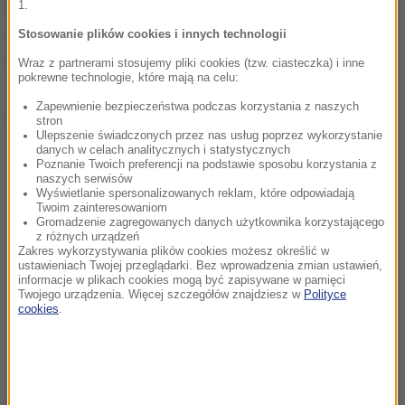
Polsce status regionalnego lidera integracji
1.
europejskiej. Obawiam się, że rządzący nie do końca
Stosowanie plików cookies i innych technologii
rozumieją powagę sytuacji
- powiedział Tusk.
Wraz z partnerami stosujemy pliki cookies (tzw. ciasteczka) i inne
pokrewne technologie, które mają na celu:
Zapewnienie bezpieczeństwa podczas korzystania z naszych
Dalsza część artykułu pod materiałem video:
stron
Ulepszenie świadczonych przez nas usług poprzez wykorzystanie
danych w celach analitycznych i statystycznych
Poznanie Twoich preferencji na podstawie sposobu korzystania z
naszych serwisów
Wyświetlanie spersonalizowanych reklam, które odpowiadają
Twoim zainteresowaniom
Gromadzenie zagregowanych danych użytkownika korzystającego
z różnych urządzeń
Zakres wykorzystywania plików cookies możesz określić w
ustawieniach Twojej przeglądarki. Bez wprowadzenia zmian ustawień,
informacje w plikach cookies mogą być zapisywane w pamięci
Twojego urządzenia. Więcej szczegółów znajdziesz w
Polityce
cookies
.