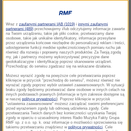
Wraz z
zaufanymi partnerami IAB (1019)
i
innymi zaufanymi
partnerami (489)
przechowujemy i/lub odczytujemy informacje zawarte
na Twoim urządzeniu, takie jak pliki cookie, przetwarzamy dane
osobowe, takie jak unikalne identyfikatory, informacje przesyłane
przez urządzenia końcowe niezbędne do personalizacji reklam i treści,
udostępnienie funkcji mediów społecznościowych pomiaru ruchu jak
również dla rozwoju i poprawny naszych produktów. Za Twoją zgodą
my, jak i partnerzy możemy wykorzystywać precyzyjne dane
geolokalizacyjne i identyfikację poprzez skanowanie urządzeń.
Przechodząc do serwisu zgadzasz się na wskazane działania.
Ciało noworodka porzucone w krzakach niedaleko
Możesz wyrazić zgodę na powyższe cele przetwarzania poprzez
kliknięcie w przycisk "przechodzę do serwisu", możesz również nie
jednego z budynków wielorodzinnych zawinięte było
wyrażać zgody poprzez wybór ustawień zaawansowanych. W sytuacji
braku zgody będziemy przetwarzać dane osobowe w innych celach na
w szmaty. Część z nich była nadpalona.
innych podstawach prawnych (informacje w tym zakresie dostępne są
w naszej
polityce prywatności
). Poprzez kliknięcie w przycisk
"ustawienia zaawansowane" możesz zarządzać swoimi preferencjami
Dziś sąd ma podjąć decyzję o trzymiesięcznym
przed wyrażeniem zgody lub odmową udzielenia zgody. Cele
przetwarzania Twoich danych bez konieczności uzyskania Twojej
areszcie dla matki. Zgodnie z kodeksem karnym
zgody w oparciu o uzasadniony interes Radio Muzyka Fakty Grupa
RMF sp. z o.o. sp. k. oraz informacje o możliwości sprzeciwienia się
matce, która zabija dziecko w czasie porodu pod
takiemu przetwarzaniu znajdziesz w
polityce prywatności
. Cele