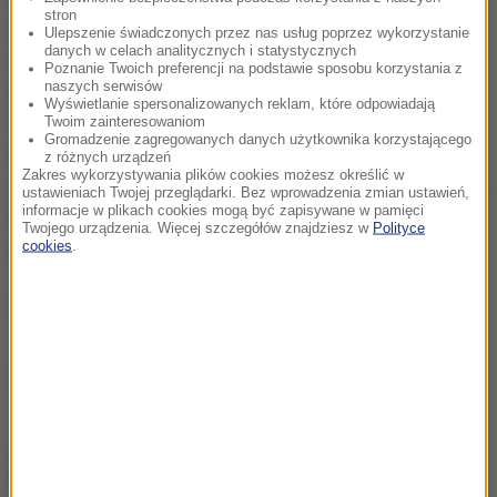
stron
uczestników wypadku były jedynie powierzchowne.
Ulepszenie świadczonych przez nas usług poprzez wykorzystanie
danych w celach analitycznych i statystycznych
Jak podał prok. Janyst, u żadnej z tych osób nie
Poznanie Twoich preferencji na podstawie sposobu korzystania z
naszych serwisów
doszło do "naruszenia czynności narządu ciała ani
Wyświetlanie spersonalizowanych reklam, które odpowiadają
rozstroju zdrowia trwającego dłużej niż 7 dni". Tym
Twoim zainteresowaniom
Gromadzenie zagregowanych danych użytkownika korzystającego
samym zdarzenie nie może stanowić przestępstwa
z różnych urządzeń
Zakres wykorzystywania plików cookies możesz określić w
opisanego w Kodeksie karnym - wyjaśniła prokuratura.
ustawieniach Twojej przeglądarki. Bez wprowadzenia zmian ustawień,
informacje w plikach cookies mogą być zapisywane w pamięci
W tej sytuacji prowadzenie sprawy przejmie policja,
Twojego urządzenia. Więcej szczegółów znajdziesz w
Polityce
cookies
.
traktując ją jako wykroczenie drogowe.
(mn)
Źródło: PAP
chcesz widzieć więcej artykułów od RMF24?
dodaj w
Google