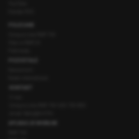
YouTube
Kanały RSS
POLECANE
Gorąca Linia RMF FM
Staż w RMF24
Patronaty
POZOSTAŁE
Newsroom
Radio internetowe
KONTAKT
O nas
Gorąca Linia RMF FM: 600 700 800
email: fakty@rmf.fm
APLIKACJE MOBILNE
RMF FM