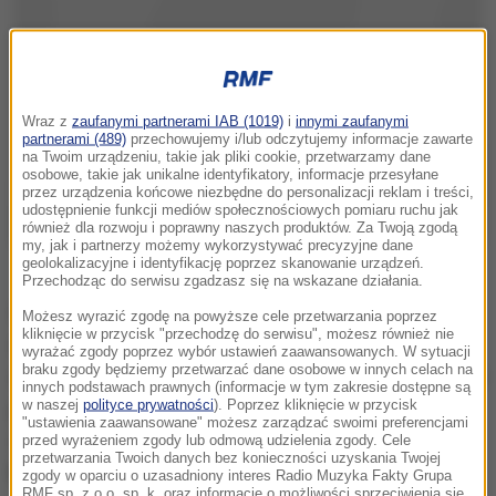
Wraz z
zaufanymi partnerami IAB (1019)
i
innymi zaufanymi
partnerami (489)
przechowujemy i/lub odczytujemy informacje zawarte
na Twoim urządzeniu, takie jak pliki cookie, przetwarzamy dane
osobowe, takie jak unikalne identyfikatory, informacje przesyłane
przez urządzenia końcowe niezbędne do personalizacji reklam i treści,
udostępnienie funkcji mediów społecznościowych pomiaru ruchu jak
również dla rozwoju i poprawny naszych produktów. Za Twoją zgodą
my, jak i partnerzy możemy wykorzystywać precyzyjne dane
geolokalizacyjne i identyfikację poprzez skanowanie urządzeń.
Przechodząc do serwisu zgadzasz się na wskazane działania.
Po uprawomocnieniu się postanowienia o umorzeniu
Możesz wyrazić zgodę na powyższe cele przetwarzania poprzez
kliknięcie w przycisk "przechodzę do serwisu", możesz również nie
dochodzenia planowane jest natomiast wyłączenie
wyrażać zgody poprzez wybór ustawień zaawansowanych. W sytuacji
braku zgody będziemy przetwarzać dane osobowe w innych celach na
stosownych materiałów i przekazanie ich policji w celu
innych podstawach prawnych (informacje w tym zakresie dostępne są
przeprowadzenia postępowania w sprawie o
w naszej
polityce prywatności
). Poprzez kliknięcie w przycisk
"ustawienia zaawansowane" możesz zarządzać swoimi preferencjami
wykroczenie
- poinformował rzecznik prasowy
przed wyrażeniem zgody lub odmową udzielenia zgody. Cele
przetwarzania Twoich danych bez konieczności uzyskania Twojej
białostockiej prokuratury Łukasz Janyst.
zgody w oparciu o uzasadniony interes Radio Muzyka Fakty Grupa
RMF sp. z o.o. sp. k. oraz informacje o możliwości sprzeciwienia się