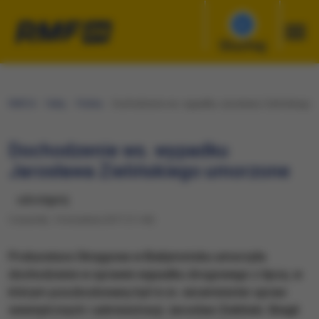
Słuchaj
RMF24
Fakty
Polska
Dochodzenie ws. wypadku Jarosława Zielińskiego 
Dochodzenie ws. wypadku
Jarosława Zielińskiego umorzone
udostępnij
Czwartek, 14 września 2017 (11:44)
Prokuratura Okręgowa w Białymstoku umorzyła
dochodzenie w sprawie wypadku drogowego z lipca, w
którym poszkodowany był m.in. wiceminister spraw
wewnętrznych i administracji Jarosław Zieliński. Biegli