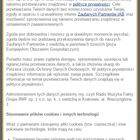
takiemu przetwarzaniu znajdziesz w
polityce prywatności
. Cele
przetwarzania Twoich danych bez konieczności uzyskania Twojej
Do wypadku doszło po północy 27 lipca, w
zgody w oparciu o uzasadniony interes
Zaufanych Partnerów IAB
oraz
możliwość sprzeciwienia się takiemu przetwarzaniu znajdziesz w
miejscowości Krzywa na drodze krajowej nr 8 k.
ustawieniach zaawansowanych.
Suchowoli (Podlaskie). Jak informowała policja,
Zgoda jest dobrowolna i możesz ją w dowolnym momencie wycofać,
doszło do zderzenia osobowych aut: bmw i
zgoda będzie też podstawą przekazywania danych do naszych
Zaufanych Partnerów z siedzibą w państwach trzecich (poza
mercedesa. Tym drugim pojazdem kierowała żona
Europejskim Obszarem Gospodarczym).
wiceministra Jarosława Zielińskiego, który
Ponadto masz prawo żądania dostępu, sprostowania, usunięcia lub
ograniczenia przetwarzania danych, a także złożenia skargi do
podróżował z nią jako pasażer.
Prezesa Urzędu Ochrony Danych Osobowych. W polityce prywatności
znajdziesz informacje jak wykonać swoje prawa. Szczegółowe
informacje na temat przetwarzania Twoich danych znajdują się w
Po wypadku Zieliński trafił na badania do szpitala.
polityce prywatności.
Obrażenia odniosła też kobieta kierująca drugim
Administratorem tych danych jesteśmy my, czyli Radio Muzyka Fakty
Grupa RMF sp. z o.o. sp. k. z siedzibą w Krakowie, al. Waszyngtona
autem.
1.
Stosowanie plików cookies i innych technologii
Okoliczności zdarzenia badała Prokuratura Okręgowa
Wraz z partnerami stosujemy pliki cookies (tzw. ciasteczka) i inne
w Białymstoku. W oparciu o opinię biegłego z zakresu
pokrewne technologie, które mają na celu:
medycyny sądowej ustaliła, że obrażenia
Zapewnienie bezpieczeństwa podczas korzystania z naszych