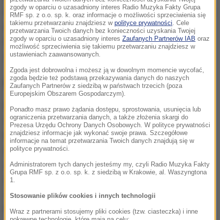
zgody w oparciu o uzasadniony interes Radio Muzyka Fakty Grupa
monitorowanie sytuacji bezpieczeństwa w środkach
RMF sp. z o.o. sp. k. oraz informacje o możliwości sprzeciwienia się
takiemu przetwarzaniu znajdziesz w
polityce prywatności
. Cele
masowego przekazu oraz na stronach urzędów w
przetwarzania Twoich danych bez konieczności uzyskania Twojej
zgody w oparciu o uzasadniony interes
Zaufanych Partnerów IAB
oraz
Ankarze oraz Stambule, jak również dokonanie
możliwość sprzeciwienia się takiemu przetwarzaniu znajdziesz w
ustawieniach zaawansowanych.
zgłoszenia podróży w systemie Odyseusz.
Zgoda jest dobrowolna i możesz ją w dowolnym momencie wycofać,
zgoda będzie też podstawą przekazywania danych do naszych
Co z Polakami, którzy są w Turcji?
Zaufanych Partnerów z siedzibą w państwach trzecich (poza
Europejskim Obszarem Gospodarczym).
Polska Izba Turystyki radzi Polakom, którzy mają
Ponadto masz prawo żądania dostępu, sprostowania, usunięcia lub
ograniczenia przetwarzania danych, a także złożenia skargi do
zaplanowany wyjazd do Turcji na urlop, aby byli w
Prezesa Urzędu Ochrony Danych Osobowych. W polityce prywatności
znajdziesz informacje jak wykonać swoje prawa. Szczegółowe
kontakcie z biurem podróży, które organizuje ich
informacje na temat przetwarzania Twoich danych znajdują się w
urlop.
Organizatorzy będą musieli się dostosować do
polityce prywatności.
zaleceń ministerstwa spraw zagranicznych, które
Administratorem tych danych jesteśmy my, czyli Radio Muzyka Fakty
Grupa RMF sp. z o.o. sp. k. z siedzibą w Krakowie, al. Waszyngtona
monitoruje sytuację na bieżąco i wydaje komunikaty
1.
w tej sprawie
- podkreśla w rozmowie z reporterem
Stosowanie plików cookies i innych technologii
RMF FM Sebastian Nasiłowski z Polskiej Izby
Wraz z partnerami stosujemy pliki cookies (tzw. ciasteczka) i inne
pokrewne technologie, które mają na celu: