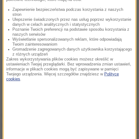
Turystyki.
Zapewnienie bezpieczeństwa podczas korzystania z naszych
stron
Ulepszenie świadczonych przez nas usług poprzez wykorzystanie
Dalsza część artykułu pod materiałem video:
danych w celach analitycznych i statystycznych
Poznanie Twoich preferencji na podstawie sposobu korzystania z
naszych serwisów
Wyświetlanie spersonalizowanych reklam, które odpowiadają
Twoim zainteresowaniom
Gromadzenie zagregowanych danych użytkownika korzystającego
z różnych urządzeń
Zakres wykorzystywania plików cookies możesz określić w
ustawieniach Twojej przeglądarki. Bez wprowadzenia zmian ustawień,
informacje w plikach cookies mogą być zapisywane w pamięci
Twojego urządzenia. Więcej szczegółów znajdziesz w
Polityce
cookies
.
Podobna rada dotyczy Polaków, którzy są już są na
wakacjach w tym kraju
. Powinni skontaktować się ze
swoim rezydentem, który jest na miejscu i na razie