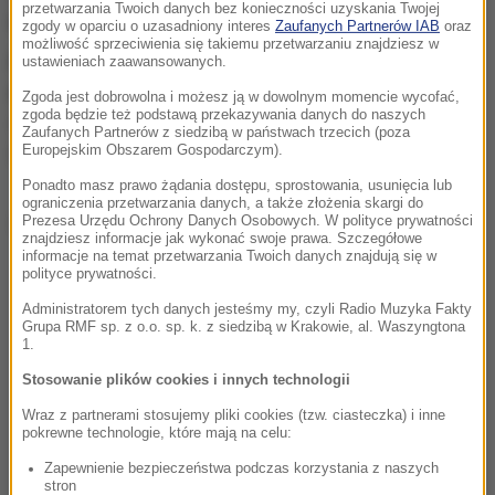
przetwarzania Twoich danych bez konieczności uzyskania Twojej
karnego.
Będziemy egzekwować nowe prawo,
zgody w oparciu o uzasadniony interes
Zaufanych Partnerów IAB
oraz
możliwość sprzeciwienia się takiemu przetwarzaniu znajdziesz w
jesteśmy na to przygotowani, wiemy, jak
ustawieniach zaawansowanych.
postępować przy zabezpieczaniu rzeczy
Zgoda jest dobrowolna i możesz ją w dowolnym momencie wycofać,
zgoda będzie też podstawą przekazywania danych do naszych
ruchomych
- usłyszał dziennikarz RMF FM od
Zaufanych Partnerów z siedzibą w państwach trzecich (poza
Europejskim Obszarem Gospodarczym).
funkcjonariuszy.
Ponadto masz prawo żądania dostępu, sprostowania, usunięcia lub
ograniczenia przetwarzania danych, a także złożenia skargi do
Dalsza część artykułu pod materiałem video:
Prezesa Urzędu Ochrony Danych Osobowych. W polityce prywatności
znajdziesz informacje jak wykonać swoje prawa. Szczegółowe
informacje na temat przetwarzania Twoich danych znajdują się w
polityce prywatności.
Administratorem tych danych jesteśmy my, czyli Radio Muzyka Fakty
Grupa RMF sp. z o.o. sp. k. z siedzibą w Krakowie, al. Waszyngtona
1.
Stosowanie plików cookies i innych technologii
Wraz z partnerami stosujemy pliki cookies (tzw. ciasteczka) i inne
pokrewne technologie, które mają na celu:
Zapewnienie bezpieczeństwa podczas korzystania z naszych
stron