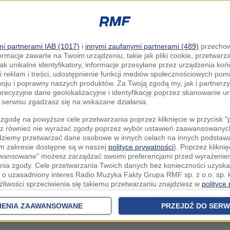
i partnerami IAB (1017)
i
innymi zaufanymi partnerami (489)
przechow
ormacje zawarte na Twoim urządzeniu, takie jak pliki cookie, przetwar
jak unikalne identyfikatory, informacje przesyłane przez urządzenia k
i reklam i treści, udostępnienie funkcji mediów społecznościowych pom
woju i poprawny naszych produktów. Za Twoją zgodą my, jak i partner
recyzyjne dane geolokalizacyjne i identyfikację poprzez skanowanie u
serwisu zgadzasz się na wskazane działania.
zgodę na powyższe cele przetwarzania poprzez kliknięcie w przycisk 
z również nie wyrażać zgody poprzez wybór ustawień zaawansowanych
dziemy przetwarzać dane osobowe w innych celach na innych podsta
ym zakresie dostępne są w naszej
polityce prywatności
). Poprzez kliknię
awansowane" możesz zarządzać swoimi preferencjami przed wyrażenie
ia zgody. Cele przetwarzania Twoich danych bez konieczności uzyska
 o uzasadniony interes Radio Muzyka Fakty Grupa RMF sp. z o.o. sp. k
żliwości sprzeciwienia się takiemu przetwarzaniu znajdziesz w
polityce
nia Twoich danych bez konieczności uzyskania Twojej zgody w oparci
ch Partnerów IAB
oraz możliwość sprzeciwienia się takiemu przetwarza
IENIA ZAAWANSOWANE
PRZEJDŹ DO SERW
aawansowanych.
rowolna i możesz ją w dowolnym momencie wycofać, zgoda będzie też