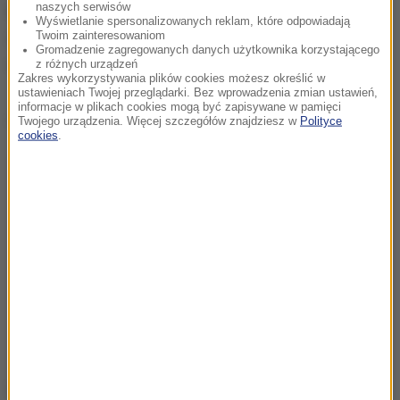
naszych serwisów
nawet jej rozwiązania i choć referendum w tej
Wyświetlanie spersonalizowanych reklam, które odpowiadają
Twoim zainteresowaniom
sprawie z powodu małej frekwencji było nieważne,
Gromadzenie zagregowanych danych użytkownika korzystającego
większość głosujących domagała się likwidacji.
z różnych urządzeń
Zakres wykorzystywania plików cookies możesz określić w
ustawieniach Twojej przeglądarki. Bez wprowadzenia zmian ustawień,
informacje w plikach cookies mogą być zapisywane w pamięci
Dalsza część artykułu pod materiałem video:
Twojego urządzenia. Więcej szczegółów znajdziesz w
Polityce
cookies
.
Źródło: RMF FM