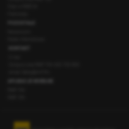
Staż w RMF24
Patronaty
POZOSTAŁE
Newsroom
Radio internetowe
KONTAKT
O nas
Gorąca Linia RMF FM: 600 700 800
email: fakty@rmf.fm
APLIKACJE MOBILNE
RMF FM
RMF ON