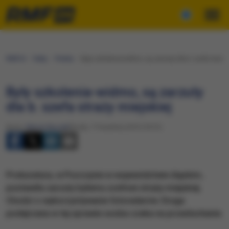
RMF24
Fakty
Polska
Były szkolenia-widmo, są zarzuty dla b. szefa straży
Były szkolenia-widmo, są zarzuty
dla b. szefa straży miejskiej
Autor:
Marcin Buczek
Środa, 17 kwietnia 2013 (10:51)
Prokuratura, w Pszczynie w województwie śląskim,
postawiła zarzuty byłemu szefowi straży miejskiej.
Chodzi o wykorzystywanie fotoradarów. Druga
podejrzana w tej sprawie osoba czeka na przesłuchanie.