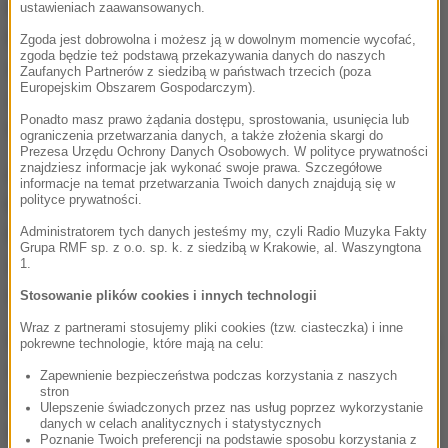
Natomiast były już komendant straży miejskiej z
ustawieniach zaawansowanych.
Pszczyny miał potwierdzić przeprowadzenie
Zgoda jest dobrowolna i możesz ją w dowolnym momencie wycofać,
zgoda będzie też podstawą przekazywania danych do naszych
szkoleń-widmo.
Dlatego jemu z kolei postawiono
Zaufanych Partnerów z siedzibą w państwach trzecich (poza
Europejskim Obszarem Gospodarczym).
zarzut przekroczenia uprawnień
- mówi prokurator
Ponadto masz prawo żądania dostępu, sprostowania, usunięcia lub
rejonowy z Pszczyny Bogusław Rolka.
ograniczenia przetwarzania danych, a także złożenia skargi do
Prezesa Urzędu Ochrony Danych Osobowych. W polityce prywatności
znajdziesz informacje jak wykonać swoje prawa. Szczegółowe
Ale to nie jedyna sądowa sprawa byłego
informacje na temat przetwarzania Twoich danych znajdują się w
polityce prywatności.
komendanta. Zawieszono go już bowiem w
Administratorem tych danych jesteśmy my, czyli Radio Muzyka Fakty
listopadzie ubiegłego roku. Wtedy to prokuratura
Grupa RMF sp. z o.o. sp. k. z siedzibą w Krakowie, al. Waszyngtona
zarzuciła mu molestowanie seksualne miejskich
1.
strażniczek. Sprawa jest w sądzie.
Stosowanie plików cookies i innych technologii
Wraz z partnerami stosujemy pliki cookies (tzw. ciasteczka) i inne
W lutym formalnie burmistrz Pszczyny zwolnił szefa
pokrewne technologie, które mają na celu:
strażników z pracy. Powody były trzy: utrata
Zapewnienie bezpieczeństwa podczas korzystania z naszych
stron
zaufania, prokuratorskie zarzuty oraz fatalny
Ulepszenie świadczonych przez nas usług poprzez wykorzystanie
danych w celach analitycznych i statystycznych
wizerunek straży miejskiej. Mieszkańcy chcieli
Poznanie Twoich preferencji na podstawie sposobu korzystania z