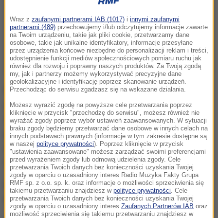
Wraz z
zaufanymi partnerami IAB (1017)
i
innymi zaufanymi
partnerami (489)
przechowujemy i/lub odczytujemy informacje zawarte
na Twoim urządzeniu, takie jak pliki cookie, przetwarzamy dane
osobowe, takie jak unikalne identyfikatory, informacje przesyłane
przez urządzenia końcowe niezbędne do personalizacji reklam i treści,
udostępnienie funkcji mediów społecznościowych pomiaru ruchu jak
również dla rozwoju i poprawny naszych produktów. Za Twoją zgodą
my, jak i partnerzy możemy wykorzystywać precyzyjne dane
geolokalizacyjne i identyfikację poprzez skanowanie urządzeń.
Firma z Pomorza miała szkolić miejskich strażników
Przechodząc do serwisu zgadzasz się na wskazane działania.
jak korzystać z fotoradarów. Prokuratura ustaliła, że
Możesz wyrazić zgodę na powyższe cele przetwarzania poprzez
kliknięcie w przycisk "przechodzę do serwisu", możesz również nie
szkoleń jednak nie było. Ale firma dostała za to
wyrażać zgody poprzez wybór ustawień zaawansowanych. W sytuacji
braku zgody będziemy przetwarzać dane osobowe w innych celach na
pieniądze. Jej szef ma teraz usłyszeć zarzut
innych podstawach prawnych (informacje w tym zakresie dostępne są
w naszej
polityce prywatności
). Poprzez kliknięcie w przycisk
wyłudzenia pieniędzy. Chodzi o sumę ponad trzech
"ustawienia zaawansowane" możesz zarządzać swoimi preferencjami
przed wyrażeniem zgody lub odmową udzielenia zgody. Cele
tysięcy złotych.
przetwarzania Twoich danych bez konieczności uzyskania Twojej
zgody w oparciu o uzasadniony interes Radio Muzyka Fakty Grupa
RMF sp. z o.o. sp. k. oraz informacje o możliwości sprzeciwienia się
Prokuratura z Pszczyny wysłała już akta sprawy na
takiemu przetwarzaniu znajdziesz w
polityce prywatności
. Cele
przetwarzania Twoich danych bez konieczności uzyskania Twojej
Pomorze, gdzie ma zostać przesłuchany szef firmy.
zgody w oparciu o uzasadniony interes
Zaufanych Partnerów IAB
oraz
możliwość sprzeciwienia się takiemu przetwarzaniu znajdziesz w