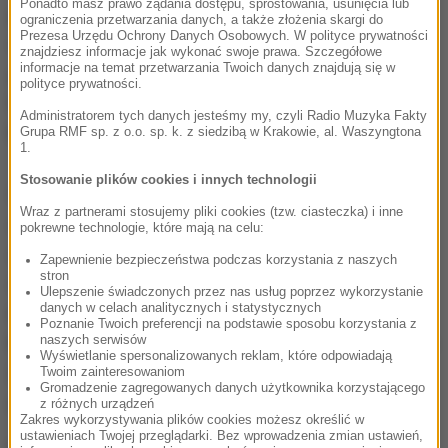
Ponadto masz prawo żądania dostępu, sprostowania, usunięcia lub
gdzie NATO podjęło kroki w kierunku postawienia
ograniczenia przetwarzania danych, a także złożenia skargi do
Prezesa Urzędu Ochrony Danych Osobowych. W polityce prywatności
większej części swoich sił w stan podwyższonej
znajdziesz informacje jak wykonać swoje prawa. Szczegółowe
informacje na temat przetwarzania Twoich danych znajdują się w
gotowości bojowej
- powiedział w czasie
polityce prywatności.
telekonferencji z Białego Domu ambasador USA w
Administratorem tych danych jesteśmy my, czyli Radio Muzyka Fakty
NATO, Doug E.Lute.
Grupa RMF sp. z o.o. sp. k. z siedzibą w Krakowie, al. Waszyngtona
1.
Stosowanie plików cookies i innych technologii
Po raz pierwszy w historii NATO mamy 13-tysięczne
Wraz z partnerami stosujemy pliki cookies (tzw. ciasteczka) i inne
siły, stacjonujące obecnie w Hiszpanii, które gotowe
pokrewne technologie, które mają na celu:
są do przemieszczenia gdziekolwiek na terytorium
Zapewnienie bezpieczeństwa podczas korzystania z naszych
stron
Sojuszu w ciągu zaledwie kilku dni
- dodał. Lute miał
Ulepszenie świadczonych przez nas usług poprzez wykorzystanie
danych w celach analitycznych i statystycznych
na myśli tzw. siły natychmiastowego reagowania
Poznanie Twoich preferencji na podstawie sposobu korzystania z
naszych serwisów
NATO (VJTF), zwane potocznie „szpicą”, powołane w
Wyświetlanie spersonalizowanych reklam, które odpowiadają
2015 r. na mocy decyzji szczytu w Walii w obliczu
Twoim zainteresowaniom
Gromadzenie zagregowanych danych użytkownika korzystającego
agresji Rosji na wschodniej Ukrainie.
z różnych urządzeń
Zakres wykorzystywania plików cookies możesz określić w
ustawieniach Twojej przeglądarki. Bez wprowadzenia zmian ustawień,