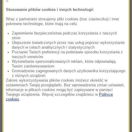
1.
osób, ale prawo człowieka nie może górować nad
Stosowanie plików cookies i innych technologii
prawem Chrystusa, nad wymogami, które Chrystus
Wraz z partnerami stosujemy pliki cookies (tzw. ciasteczka) i inne
pokrewne technologie, które mają na celu:
postawił w Ewangelii. Zmiana Ewangelii byłaby
Zapewnienie bezpieczeństwa podczas korzystania z naszych
czymś bardzo niebezpiecznym
- powiedział
stron
Ulepszenie świadczonych przez nas usług poprzez wykorzystanie
metropolita poznański.
danych w celach analitycznych i statystycznych
Poznanie Twoich preferencji na podstawie sposobu korzystania z
Zdaniem arcybiskupa Gądeckiego należy odkryć na
naszych serwisów
Wyświetlanie spersonalizowanych reklam, które odpowiadają
nowo nauczanie Kościoła na temat małżeństwa i
Twoim zainteresowaniom
Gromadzenie zagregowanych danych użytkownika korzystającego
rodziny, bo - jak wskazał - przekonanie o tym, że
z różnych urządzeń
Zakres wykorzystywania plików cookies możesz określić w
wszyscy je znają, jest błędne. Jak ocenił, ludzie nie
ustawieniach Twojej przeglądarki. Bez wprowadzenia zmian ustawień,
informacje w plikach cookies mogą być zapisywane w pamięci
mogą przypomnieć sobie jego fundamentów.
Twojego urządzenia. Więcej szczegółów znajdziesz w
Polityce
cookies
.
Zadaniem duszpasterzy jest "zanurzanie doktryny w
czasach współczesnych", po to, by nie była ona
czymś "abstrakcyjnym", lecz odpowiedzią na