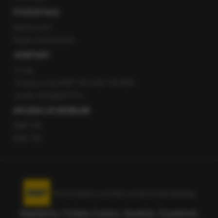
POZOSTAŁE
Newsroom
Radio internetowe
KONTAKT
O nas
Gorąca Linia RMF FM: 600 700 800
email: fakty@rmf.fm
APLIKACJE MOBILNE
RMF FM
RMF ON
Korzystanie z portalu oznacza akceptację
Regulaminu
.
Polityka Cookies
.
SpeakUp
.
Prywatność
.