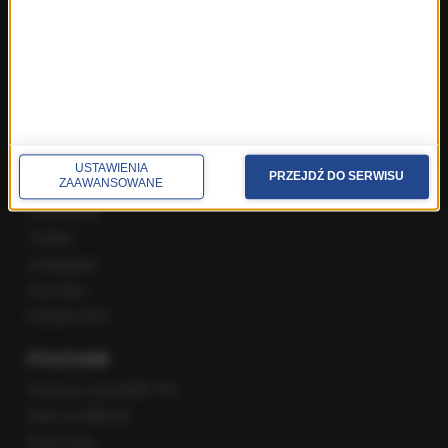
Rozmowa o 7:00 w RMF FM i Radiu RMF24
Poranna rozmowa w RMF FM
Popołudniowa rozmowa w RMF FM
Gość Krzysztofa Ziemca w RMF FM
Rozmowy w Radiu RMF24
SPOŁECZNOŚĆ
USTAWIENIA
PRZEJDŹ DO SERWISU
ZAAWANSOWANE
Facebook
Twitter
Instagram
YouTube
Kanały RSS
POLECANE
Gorąca Linia RMF FM
Staż w RMF24
Patronaty