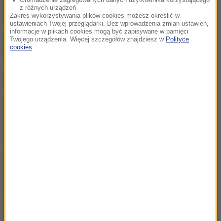
Dalsze decyzje w jego sprawie podejmie Sąd
z różnych urządzeń
Rodzinny i Nieletnich w Krośnie Odrzańskim.
Zakres wykorzystywania plików cookies możesz określić w
ustawieniach Twojej przeglądarki. Bez wprowadzenia zmian ustawień,
informacje w plikach cookies mogą być zapisywane w pamięci
Źródło: RMF24
Twojego urządzenia. Więcej szczegółów znajdziesz w
Polityce
cookies
.
kradzież
włamanie
Tagi:
NAJWAŻNIEJSZE FAKTY
„Na wciśnięcie guzika
zrobią coming out”.
Jeszcze kilku posłów
dołączy do Rozwój Plus?
Mobilizacja po
wydarzeniach w Lipsku.
Polska dołącza do rozmów
Żandarmeria Wojskowa
bada incydent z udziałem