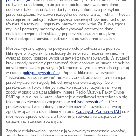
nastolatek włamał się i okradł kantor
na Twoim urządzeniu, takie jak pliki cookie, przetwarzamy dane
osobowe, takie jak unikalne identyfikatory, informacje przesyłane
przez urządzenia końcowe niezbędne do personalizacji reklam i treści,
Do zdarzenia doszło w sylwestra, 31 grudnia w nocy.
udostępnienie funkcji mediów społecznościowych pomiaru ruchu jak
15-latek na początku
kilka razy kopnął w drzwi, a
również dla rozwoju i poprawny naszych produktów. Za Twoją zgodą
my, jak i partnerzy możemy wykorzystywać precyzyjne dane
następnie wyłamał zabezpieczenia
. Wszedł do
geolokalizacyjne i identyfikację poprzez skanowanie urządzeń.
Przechodząc do serwisu zgadzasz się na wskazane działania.
środka i ukradł pieniądze oraz papierosy na łączną
Możesz wyrazić zgodę na powyższe cele przetwarzania poprzez
kwotę blisko 1400 zł.
kliknięcie w przycisk "przechodzę do serwisu", możesz również nie
wyrażać zgody poprzez wybór ustawień zaawansowanych. W sytuacji
braku zgody będziemy przetwarzać dane osobowe w innych celach na
Po przybyciu na miejsce śledczy wykonali oględziny
innych podstawach prawnych (informacje w tym zakresie dostępne są
w naszej
polityce prywatności
). Poprzez kliknięcie w przycisk
oraz zabezpieczyli ślady.
Po przejrzeniu nagrań z
"ustawienia zaawansowane" możesz zarządzać swoimi preferencjami
przed wyrażeniem zgody lub odmową udzielenia zgody. Cele
monitoringu ustalili oni dane osoby,
która dokonała
przetwarzania Twoich danych bez konieczności uzyskania Twojej
zgody w oparciu o uzasadniony interes Radio Muzyka Fakty Grupa
włamania i kradzieży.
RMF sp. z o.o. sp. k. oraz informacje o możliwości sprzeciwienia się
takiemu przetwarzaniu znajdziesz w
polityce prywatności
. Cele
Okazał się nim 15-latek, który
podczas rozmowy z
przetwarzania Twoich danych bez konieczności uzyskania Twojej
zgody w oparciu o uzasadniony interes
Zaufanych Partnerów IAB
oraz
policjantami przyznał się do popełnienia
możliwość sprzeciwienia się takiemu przetwarzaniu znajdziesz w
ustawieniach zaawansowanych.
przestępstw.
Podczas zatrzymania policjanci poza
Zgoda jest dobrowolna i możesz ją w dowolnym momencie wycofać,
skradzionymi rzeczami znaleźli u nastolatka
zgoda będzie też podstawą przekazywania danych do naszych