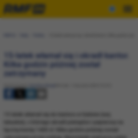
RMF24
Fakty
Polska
15-latek włamał się i okradł kantor. Kilka godzin póź
15-latek włamał się i okradł kantor.
Kilka godzin później został
zatrzymany
Opracowanie:
Karolina Wasyl
Wtorek, 7 stycznia 2025 (15:41)
15-latek włamał się do kantoru w Gubinie (woj.
lubuskie), z którego ukradł pieniądze i papierosy na
łączną kwotę 1400 zł. Kilka godzin później został
zatrzymany przez policję. Nastolatek miał przy sobie