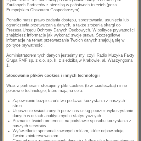
Zaufanych Partnerów z siedzibą w państwach trzecich (poza
marihuanę.
Europejskim Obszarem Gospodarczym).
Ponadto masz prawo żądania dostępu, sprostowania, usunięcia lub
ograniczenia przetwarzania danych, a także złożenia skargi do
Dalsza część artykułu pod materiałem video:
Prezesa Urzędu Ochrony Danych Osobowych. W polityce prywatności
znajdziesz informacje jak wykonać swoje prawa. Szczegółowe
informacje na temat przetwarzania Twoich danych znajdują się w
polityce prywatności.
Administratorem tych danych jesteśmy my, czyli Radio Muzyka Fakty
Grupa RMF sp. z o.o. sp. k. z siedzibą w Krakowie, al. Waszyngtona
1.
Stosowanie plików cookies i innych technologii
Wraz z partnerami stosujemy pliki cookies (tzw. ciasteczka) i inne
pokrewne technologie, które mają na celu:
Zapewnienie bezpieczeństwa podczas korzystania z naszych
stron
Ulepszenie świadczonych przez nas usług poprzez wykorzystanie
danych w celach analitycznych i statystycznych
Poznanie Twoich preferencji na podstawie sposobu korzystania z
Nieletniemu zarzuca się
kradzież z włamaniem do
naszych serwisów
Wyświetlanie spersonalizowanych reklam, które odpowiadają
kantoru oraz posiadanie środków odurzających.
Twoim zainteresowaniom
Gromadzenie zagregowanych danych użytkownika korzystającego