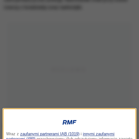
rzeczy z kradzieży oraz narkotyki.
Wraz z
zaufanymi partnerami IAB (1019)
i
innymi zaufanymi
partnerami (489)
przechowujemy i/lub odczytujemy informacje zawarte