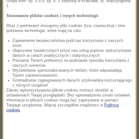
Grupa RMF sp. z o.o. sp. k. z siedzibą w Krakowie, al. Waszyngtona
medycyny, a w następnym roku urodziła im się córka
1.
Zofia.
Stosowanie plików cookies i innych technologii
Wraz z partnerami stosujemy pliki cookies (tzw. ciasteczka) i inne
Legitymację partyjną oddał w 1981
pokrewne technologie, które mają na celu:
roku. Do końca życia pozostał "po
Zapewnienie bezpieczeństwa podczas korzystania z naszych
stron
stronie ubogich"
Ulepszenie świadczonych przez nas usług poprzez wykorzystanie
danych w celach analitycznych i statystycznych
Poznanie Twoich preferencji na podstawie sposobu korzystania z
We wczesnej młodości przyszły autor "Cesarza" był
naszych serwisów
Wyświetlanie spersonalizowanych reklam, które odpowiadają
zafascynowany nową, socjalistyczną
Twoim zainteresowaniom
Gromadzenie zagregowanych danych użytkownika korzystającego
rzeczywistością.
To zaangażowanie ideowe Ryśka
z różnych urządzeń
nie było łatwe, deklaratywne.(...) Autentycznie i
Zakres wykorzystywania plików cookies możesz określić w
ustawieniach Twojej przeglądarki. Bez wprowadzenia zmian ustawień,
praktycznie poświęcał się urzeczywistnianiu swych
informacje w plikach cookies mogą być zapisywane w pamięci
Twojego urządzenia. Więcej szczegółów znajdziesz w
Polityce
idei -
pisze Mirosław Ikonowicz w książce "Hombre
cookies
.
Kapuściński", wspominając, jak przyszły pisarz
jeździł pracować do Nowej Huty. O ile już po kilku
latach entuzjazm Kapuścińskiego dla PRL-u