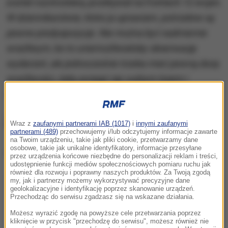
został rozstrzelany, przebywał na frontach 12 wojen.
W dziennikarstwie, które ja uprawiam, potrzebne są
pewne predyspozycje. Nie można być nadmiernie
wrażliwym, bo to uniemożliwiałoby obserwację
wydarzeń, ale jednocześnie trzeba mieć pewną dozę
wrażliwości, żeby przejąć się cudzym losem i
odpowiednio zareagować
- pisał.
Zadebiutował jako poeta
Wraz z
zaufanymi partnerami IAB (1017)
i
innymi zaufanymi
partnerami (489)
przechowujemy i/lub odczytujemy informacje zawarte
na Twoim urządzeniu, takie jak pliki cookie, przetwarzamy dane
osobowe, takie jak unikalne identyfikatory, informacje przesyłane
Dalsza część artykułu pod materiałem video:
przez urządzenia końcowe niezbędne do personalizacji reklam i treści,
udostępnienie funkcji mediów społecznościowych pomiaru ruchu jak
również dla rozwoju i poprawny naszych produktów. Za Twoją zgodą
my, jak i partnerzy możemy wykorzystywać precyzyjne dane
geolokalizacyjne i identyfikację poprzez skanowanie urządzeń.
Przechodząc do serwisu zgadzasz się na wskazane działania.
Możesz wyrazić zgodę na powyższe cele przetwarzania poprzez
kliknięcie w przycisk "przechodzę do serwisu", możesz również nie