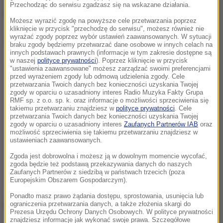
Przechodząc do serwisu zgadzasz się na wskazane działania.
platformach społecznościowych.
Możesz wyrazić zgodę na powyższe cele przetwarzania poprzez
kliknięcie w przycisk "przechodzę do serwisu", możesz również nie
wyrażać zgody poprzez wybór ustawień zaawansowanych. W sytuacji
Dalsza część artykułu pod materiałem video:
braku zgody będziemy przetwarzać dane osobowe w innych celach na
innych podstawach prawnych (informacje w tym zakresie dostępne są
w naszej
polityce prywatności
). Poprzez kliknięcie w przycisk
"ustawienia zaawansowane" możesz zarządzać swoimi preferencjami
przed wyrażeniem zgody lub odmową udzielenia zgody. Cele
przetwarzania Twoich danych bez konieczności uzyskania Twojej
zgody w oparciu o uzasadniony interes Radio Muzyka Fakty Grupa
RMF sp. z o.o. sp. k. oraz informacje o możliwości sprzeciwienia się
takiemu przetwarzaniu znajdziesz w
polityce prywatności
. Cele
przetwarzania Twoich danych bez konieczności uzyskania Twojej
zgody w oparciu o uzasadniony interes
Zaufanych Partnerów IAB
oraz
możliwość sprzeciwienia się takiemu przetwarzaniu znajdziesz w
ustawieniach zaawansowanych.
Zgoda jest dobrowolna i możesz ją w dowolnym momencie wycofać,
zgoda będzie też podstawą przekazywania danych do naszych
Zaufanych Partnerów z siedzibą w państwach trzecich (poza
Europejskim Obszarem Gospodarczym).
Ponadto masz prawo żądania dostępu, sprostowania, usunięcia lub
ograniczenia przetwarzania danych, a także złożenia skargi do
Nie udalo sie zaladowac embedu. Zobacz wpis na X
Prezesa Urzędu Ochrony Danych Osobowych. W polityce prywatności
znajdziesz informacje jak wykonać swoje prawa. Szczegółowe