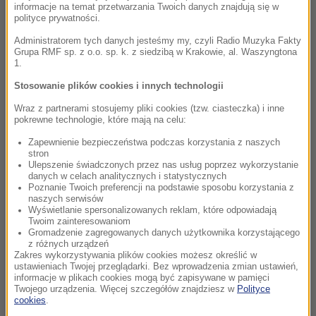
informacje na temat przetwarzania Twoich danych znajdują się w
polityce prywatności.
Administratorem tych danych jesteśmy my, czyli Radio Muzyka Fakty
Grupa RMF sp. z o.o. sp. k. z siedzibą w Krakowie, al. Waszyngtona
1.
Stosowanie plików cookies i innych technologii
Wraz z partnerami stosujemy pliki cookies (tzw. ciasteczka) i inne
pokrewne technologie, które mają na celu:
Zapewnienie bezpieczeństwa podczas korzystania z naszych
stron
Ulepszenie świadczonych przez nas usług poprzez wykorzystanie
danych w celach analitycznych i statystycznych
Poznanie Twoich preferencji na podstawie sposobu korzystania z
naszych serwisów
Wyświetlanie spersonalizowanych reklam, które odpowiadają
Twoim zainteresowaniom
Gromadzenie zagregowanych danych użytkownika korzystającego
z różnych urządzeń
Zakres wykorzystywania plików cookies możesz określić w
ustawieniach Twojej przeglądarki. Bez wprowadzenia zmian ustawień,
informacje w plikach cookies mogą być zapisywane w pamięci
Twojego urządzenia. Więcej szczegółów znajdziesz w
Polityce
cookies
.