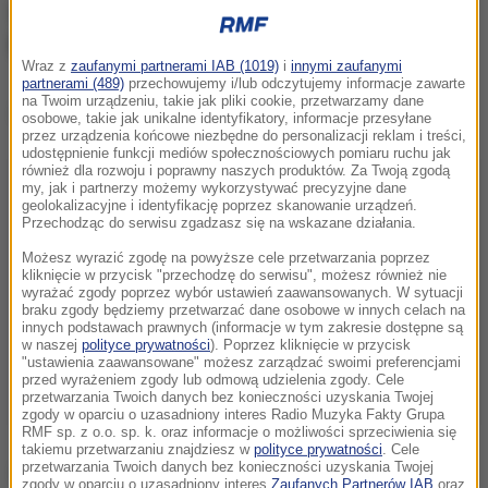
wysoką obecność wojskową w
Polsce"
Wraz z
zaufanymi partnerami IAB (1019)
i
innymi zaufanymi
partnerami (489)
przechowujemy i/lub odczytujemy informacje zawarte
na Twoim urządzeniu, takie jak pliki cookie, przetwarzamy dane
Dalsza część artykułu pod materiałem video:
osobowe, takie jak unikalne identyfikatory, informacje przesyłane
przez urządzenia końcowe niezbędne do personalizacji reklam i treści,
udostępnienie funkcji mediów społecznościowych pomiaru ruchu jak
również dla rozwoju i poprawny naszych produktów. Za Twoją zgodą
my, jak i partnerzy możemy wykorzystywać precyzyjne dane
geolokalizacyjne i identyfikację poprzez skanowanie urządzeń.
Przechodząc do serwisu zgadzasz się na wskazane działania.
Możesz wyrazić zgodę na powyższe cele przetwarzania poprzez
kliknięcie w przycisk "przechodzę do serwisu", możesz również nie
wyrażać zgody poprzez wybór ustawień zaawansowanych. W sytuacji
braku zgody będziemy przetwarzać dane osobowe w innych celach na
innych podstawach prawnych (informacje w tym zakresie dostępne są
w naszej
polityce prywatności
). Poprzez kliknięcie w przycisk
"ustawienia zaawansowane" możesz zarządzać swoimi preferencjami
przed wyrażeniem zgody lub odmową udzielenia zgody. Cele
przetwarzania Twoich danych bez konieczności uzyskania Twojej
zgody w oparciu o uzasadniony interes Radio Muzyka Fakty Grupa
RMF sp. z o.o. sp. k. oraz informacje o możliwości sprzeciwienia się
takiemu przetwarzaniu znajdziesz w
polityce prywatności
. Cele
przetwarzania Twoich danych bez konieczności uzyskania Twojej
Usłyszeliśmy przede wszystkim to, co ma dla nas
zgody w oparciu o uzasadniony interes
Zaufanych Partnerów IAB
oraz