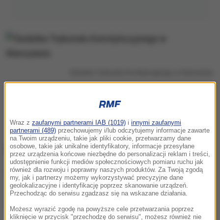
Siedziba Trybunału Konstytucyjnego w Warszawie.
Więcej informacji z Polski i świata znajdziesz
na
RMF24.pl
.
Wraz z
zaufanymi partnerami IAB (1019)
i
innymi zaufanymi
partnerami (489)
przechowujemy i/lub odczytujemy informacje zawarte
na Twoim urządzeniu, takie jak pliki cookie, przetwarzamy dane
osobowe, takie jak unikalne identyfikatory, informacje przesyłane
ZOBACZ RÓWNIEŻ:
przez urządzenia końcowe niezbędne do personalizacji reklam i treści,
udostępnienie funkcji mediów społecznościowych pomiaru ruchu jak
​Kandydaci PiS do TK odrzuceni po raz czwarty. Co
również dla rozwoju i poprawny naszych produktów. Za Twoją zgodą
my, jak i partnerzy możemy wykorzystywać precyzyjne dane
stanie się w lutym?
geolokalizacyjne i identyfikację poprzez skanowanie urządzeń.
Przechodząc do serwisu zgadzasz się na wskazane działania.
Ostre cięcia w budżecie Trybunału
Możesz wyrazić zgodę na powyższe cele przetwarzania poprzez
Konstytucyjnego i IPN
kliknięcie w przycisk "przechodzę do serwisu", możesz również nie