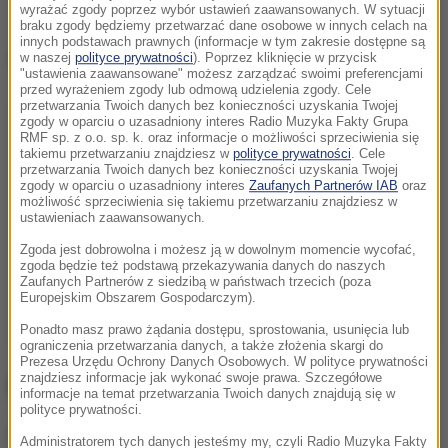
wyrażać zgody poprzez wybór ustawień zaawansowanych. W sytuacji
braku zgody będziemy przetwarzać dane osobowe w innych celach na
innych podstawach prawnych (informacje w tym zakresie dostępne są
Dalsza część artykułu pod materiałem video:
w naszej
polityce prywatności
). Poprzez kliknięcie w przycisk
"ustawienia zaawansowane" możesz zarządzać swoimi preferencjami
przed wyrażeniem zgody lub odmową udzielenia zgody. Cele
przetwarzania Twoich danych bez konieczności uzyskania Twojej
zgody w oparciu o uzasadniony interes Radio Muzyka Fakty Grupa
RMF sp. z o.o. sp. k. oraz informacje o możliwości sprzeciwienia się
takiemu przetwarzaniu znajdziesz w
polityce prywatności
. Cele
przetwarzania Twoich danych bez konieczności uzyskania Twojej
zgody w oparciu o uzasadniony interes
Zaufanych Partnerów IAB
oraz
możliwość sprzeciwienia się takiemu przetwarzaniu znajdziesz w
ustawieniach zaawansowanych.
Zgoda jest dobrowolna i możesz ją w dowolnym momencie wycofać,
zgoda będzie też podstawą przekazywania danych do naszych
Zaufanych Partnerów z siedzibą w państwach trzecich (poza
Europejskim Obszarem Gospodarczym).
Ponadto masz prawo żądania dostępu, sprostowania, usunięcia lub
ograniczenia przetwarzania danych, a także złożenia skargi do
Prezesa Urzędu Ochrony Danych Osobowych. W polityce prywatności
znajdziesz informacje jak wykonać swoje prawa. Szczegółowe
Niekonstytucyjny wybór
informacje na temat przetwarzania Twoich danych znajdują się w
polityce prywatności.
Grupa posłów opozycji złożyła w Trybunale wniosek
Administratorem tych danych jesteśmy my, czyli Radio Muzyka Fakty