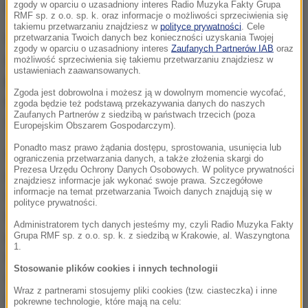
zgody w oparciu o uzasadniony interes Radio Muzyka Fakty Grupa
Ministerstwo Sprawiedliwości
- zaznaczył.
RMF sp. z o.o. sp. k. oraz informacje o możliwości sprzeciwienia się
takiemu przetwarzaniu znajdziesz w
polityce prywatności
. Cele
Wskazał, że na podstawie ustawy
został utworzony
przetwarzania Twoich danych bez konieczności uzyskania Twojej
zgody w oparciu o uzasadniony interes
Zaufanych Partnerów IAB
oraz
zespół do spraw dzieci
, który ma
koordynować
możliwość sprzeciwienia się takiemu przetwarzaniu znajdziesz w
ustawieniach zaawansowanych.
politykę dotyczącą walki z przemocą wobec
Zgoda jest dobrowolna i możesz ją w dowolnym momencie wycofać,
najmłodszych
. Koordynatorką tego zespołu jest
zgoda będzie też podstawą przekazywania danych do naszych
Zaufanych Partnerów z siedzibą w państwach trzecich (poza
Zuzanna Rudzińska-Bluszcz.
Europejskim Obszarem Gospodarczym).
Ponadto masz prawo żądania dostępu, sprostowania, usunięcia lub
Bardzo ważne jest to, że na gruncie tej ustawy trzeba
ograniczenia przetwarzania danych, a także złożenia skargi do
Prezesa Urzędu Ochrony Danych Osobowych. W polityce prywatności
powołać siedmioosobowy zespół ekspertów, który
znajdziesz informacje jak wykonać swoje prawa. Szczegółowe
informacje na temat przetwarzania Twoich danych znajdują się w
będzie wyjaśniał różne, trudne przypadki. Taki zespół
polityce prywatności.
będzie analizował rożne zdarzenia, które
Administratorem tych danych jesteśmy my, czyli Radio Muzyka Fakty
powodowały krzywdę dzieci i na bazie tych zdarzeń
Grupa RMF sp. z o.o. sp. k. z siedzibą w Krakowie, al. Waszyngtona
1.
będzie wyciągał wnioski, jak naprawiać systemowo
Stosowanie plików cookies i innych technologii
sprawy, ale także, w jaki sposób prowadzić do
Wraz z partnerami stosujemy pliki cookies (tzw. ciasteczka) i inne
osiągnięcia pełnej odpowiedzialności za to, co się
pokrewne technologie, które mają na celu: