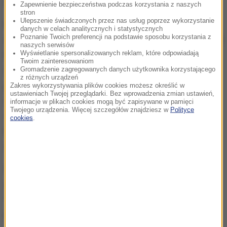
zaangażowanych służb.
Zapewnienie bezpieczeństwa podczas korzystania z naszych
stron
Ulepszenie świadczonych przez nas usług poprzez wykorzystanie
Na nadzwyczajne środki bezpieczeństwa zwracał
danych w celach analitycznych i statystycznych
Poznanie Twoich preferencji na podstawie sposobu korzystania z
uwagę w czasie ŚDM również hiszpański dziennik "El
naszych serwisów
Wyświetlanie spersonalizowanych reklam, które odpowiadają
Mundo", pisząc:
Wojskowe śmigłowce nieustannie
Twoim zainteresowaniom
latają nad Krakowem. (...) Wszędzie stoją radiowozy
Gromadzenie zagregowanych danych użytkownika korzystającego
z różnych urządzeń
policji. W sumie rozstawiono 20 tys. funkcjonariuszy,
Zakres wykorzystywania plików cookies możesz określić w
ustawieniach Twojej przeglądarki. Bez wprowadzenia zmian ustawień,
niektórych nawet z innych krajów Europy, (...) i
informacje w plikach cookies mogą być zapisywane w pamięci
Twojego urządzenia. Więcej szczegółów znajdziesz w
Polityce
tymczasowo wprowadzono kontrole na granicach
.
cookies
.
Dziennik ocenił, że Polska "dosłownie się
zabarykadowała".
Włoski dziennik "Corriere della Sera" zwracała
uwagę, że policjanci i funkcjonariusze innych służb
"są wszędzie".
Młodzież zaś jest spokojna i radosna
-
napisał watykanista dziennika.