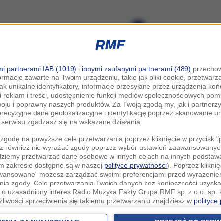
i partnerami IAB (1019)
i
innymi zaufanymi partnerami (489)
przechow
ormacje zawarte na Twoim urządzeniu, takie jak pliki cookie, przetwar
jak unikalne identyfikatory, informacje przesyłane przez urządzenia k
i reklam i treści, udostępnienie funkcji mediów społecznościowych pom
woju i poprawny naszych produktów. Za Twoją zgodą my, jak i partner
recyzyjne dane geolokalizacyjne i identyfikację poprzez skanowanie u
serwisu zgadzasz się na wskazane działania.
zgodę na powyższe cele przetwarzania poprzez kliknięcie w przycisk 
z również nie wyrażać zgody poprzez wybór ustawień zaawansowanych
dziemy przetwarzać dane osobowe w innych celach na innych podsta
ym zakresie dostępne są w naszej
polityce prywatności
). Poprzez kliknię
awansowane" możesz zarządzać swoimi preferencjami przed wyrażenie
ia zgody. Cele przetwarzania Twoich danych bez konieczności uzyska
 o uzasadniony interes Radio Muzyka Fakty Grupa RMF sp. z o.o. sp. k
żliwości sprzeciwienia się takiemu przetwarzaniu znajdziesz w
polityce
nia Twoich danych bez konieczności uzyskania Twojej zgody w oparci
ch Partnerów IAB
oraz możliwość sprzeciwienia się takiemu przetwarza