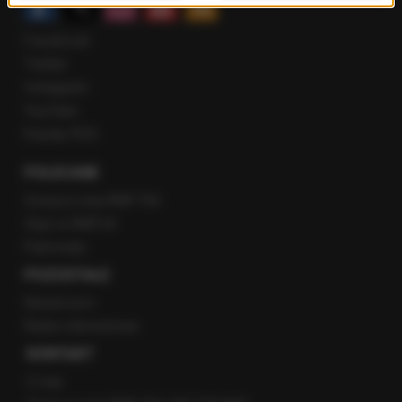
Facebook
Twitter
Instagram
YouTube
Kanały RSS
POLECANE
Gorąca Linia RMF FM
Staż w RMF24
Patronaty
POZOSTAŁE
Newsroom
Radio internetowe
KONTAKT
O nas