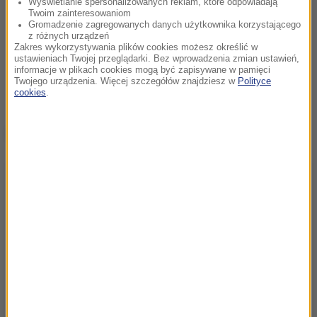
Wyświetlanie spersonalizowanych reklam, które odpowiadają
Twoim zainteresowaniom
Gromadzenie zagregowanych danych użytkownika korzystającego
z różnych urządzeń
Zakres wykorzystywania plików cookies możesz określić w
ustawieniach Twojej przeglądarki. Bez wprowadzenia zmian ustawień,
informacje w plikach cookies mogą być zapisywane w pamięci
Twojego urządzenia. Więcej szczegółów znajdziesz w
Polityce
cookies
.
Dalsza część artykułu pod materiałem video: