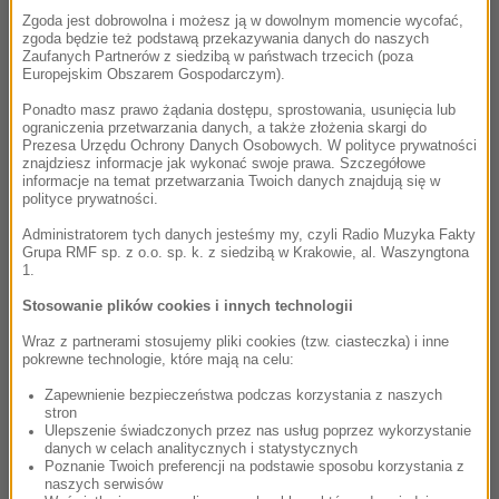
Zgoda jest dobrowolna i możesz ją w dowolnym momencie wycofać,
zgoda będzie też podstawą przekazywania danych do naszych
Zaufanych Partnerów z siedzibą w państwach trzecich (poza
Europejskim Obszarem Gospodarczym).
Ponadto masz prawo żądania dostępu, sprostowania, usunięcia lub
ograniczenia przetwarzania danych, a także złożenia skargi do
Prezesa Urzędu Ochrony Danych Osobowych. W polityce prywatności
znajdziesz informacje jak wykonać swoje prawa. Szczegółowe
informacje na temat przetwarzania Twoich danych znajdują się w
polityce prywatności.
Administratorem tych danych jesteśmy my, czyli Radio Muzyka Fakty
Grupa RMF sp. z o.o. sp. k. z siedzibą w Krakowie, al. Waszyngtona
1.
Stosowanie plików cookies i innych technologii
Wraz z partnerami stosujemy pliki cookies (tzw. ciasteczka) i inne
pokrewne technologie, które mają na celu:
Zapewnienie bezpieczeństwa podczas korzystania z naszych
stron
Ulepszenie świadczonych przez nas usług poprzez wykorzystanie
danych w celach analitycznych i statystycznych
Poznanie Twoich preferencji na podstawie sposobu korzystania z
naszych serwisów