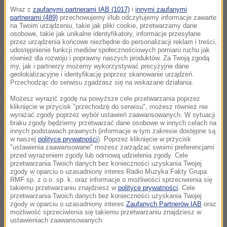
Wraz z
zaufanymi partnerami IAB (1017)
i
innymi zaufanymi
partnerami (489)
przechowujemy i/lub odczytujemy informacje zawarte
Wiele osób przygotowuje groby na Wszystkich
na Twoim urządzeniu, takie jak pliki cookie, przetwarzamy dane
osobowe, takie jak unikalne identyfikatory, informacje przesyłane
Świętych i w tym czasie więcej pasażerów kursuje
przez urządzenia końcowe niezbędne do personalizacji reklam i treści,
udostępnienie funkcji mediów społecznościowych pomiaru ruchu jak
liniami dojeżdżającymi do cmentarzy.
Warto w tym
również dla rozwoju i poprawny naszych produktów. Za Twoją zgodą
my, jak i partnerzy możemy wykorzystywać precyzyjne dane
czasie korzystać z komunikacji miejskiej, która
geolokalizacyjne i identyfikację poprzez skanowanie urządzeń.
Przechodząc do serwisu zgadzasz się na wskazane działania.
zwłaszcza 1 listopada podjedzie najbliżej bram
cmentarza,
kursując często zamkniętymi dla ruchu
Możesz wyrazić zgodę na powyższe cele przetwarzania poprzez
kliknięcie w przycisk "przechodzę do serwisu", możesz również nie
ulicami
- powiedział Tomasz Andrzejewski z
wyrażać zgody poprzez wybór ustawień zaawansowanych. W sytuacji
braku zgody będziemy przetwarzać dane osobowe w innych celach na
Zarządu Dróg i Transportu w Łodzi.
innych podstawach prawnych (informacje w tym zakresie dostępne są
w naszej
polityce prywatności
). Poprzez kliknięcie w przycisk
"ustawienia zaawansowane" możesz zarządzać swoimi preferencjami
Już w poprzedni weekend miasto uruchomiło
przed wyrażeniem zgody lub odmową udzielenia zgody. Cele
przetwarzania Twoich danych bez konieczności uzyskania Twojej
specjalną linię autobusową C3.
Połączenie
zgody w oparciu o uzasadniony interes Radio Muzyka Fakty Grupa
RMF sp. z o.o. sp. k. oraz informacje o możliwości sprzeciwienia się
zapewnia bezpośredni dojazd do cmentarza w
takiemu przetwarzaniu znajdziesz w
polityce prywatności
. Cele
przetwarzania Twoich danych bez konieczności uzyskania Twojej
Gadce Starej z Chojen i Górniaka. Można nim
zgody w oparciu o uzasadniony interes
Zaufanych Partnerów IAB
oraz
możliwość sprzeciwienia się takiemu przetwarzaniu znajdziesz w
podróżować codziennie do 3 listopada.
ustawieniach zaawansowanych.