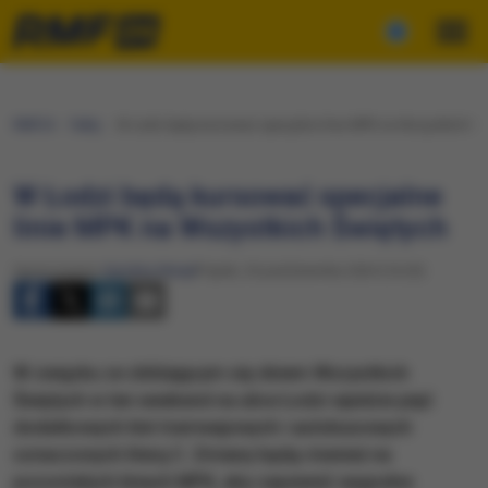
RMF24
Fakty
W Łodzi będą kursować specjalne linie MPK na Wszystkich Św
W Łodzi będą kursować specjalne
linie MPK na Wszystkich Świętych
Opracowanie:
Karolina Wasyl
Piątek, 25 października 2024 (16:20)
W związku ze zbliżającym się dniem Wszystkich
Świętych w ten weekend na ulice Łodzi wjedzie pięć
dodatkowych linii tramwajowych i autobusowych
oznaczonych literą C. Zmiany będą również na
pozostałych liniach MPK, aby zapewnić wygodne