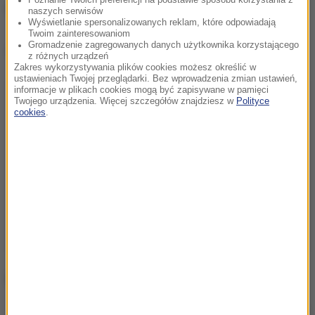
dwie przecinające się linie w obrębie kratki.
naszych serwisów
Wyświetlanie spersonalizowanych reklam, które odpowiadają
Twoim zainteresowaniom
Gromadzenie zagregowanych danych użytkownika korzystającego
Dalsza część artykułu pod materiałem video:
z różnych urządzeń
Zakres wykorzystywania plików cookies możesz określić w
ustawieniach Twojej przeglądarki. Bez wprowadzenia zmian ustawień,
informacje w plikach cookies mogą być zapisywane w pamięci
Twojego urządzenia. Więcej szczegółów znajdziesz w
Polityce
cookies
.
Karty do głosowania