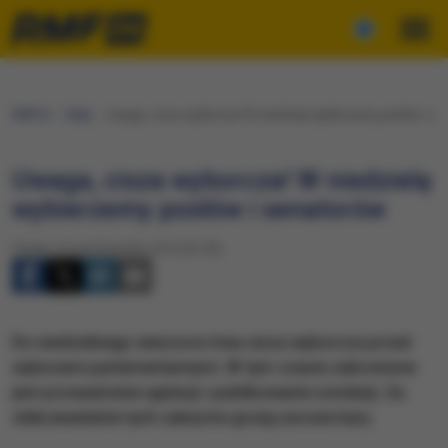
RMF24
Fakty
Uwaga, cisza wyborcza! W niedzielę wybierzemy posłów i se
Uwaga, cisza wyborcza! W niedzielę
wybierzemy posłów i senatorów
Piątek, 23 października 2015 (23:59)
Do niedzielnego wieczora trwa cisza wyborcza przed
wyborami parlamentarnymi. W tym czasie zabronione
jest prowadzenie agitacji i publikowanie sondaży. Za
zlekceważenie tych zakazów grożą surowe kary.