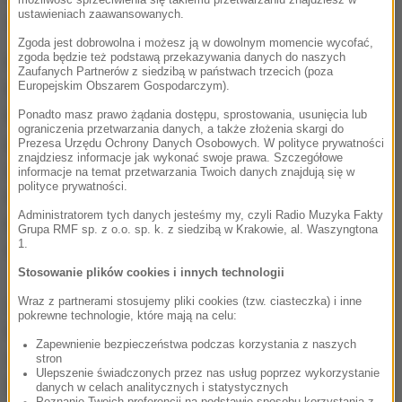
ustawieniach zaawansowanych.
ze zdjęciem.
Zgoda jest dobrowolna i możesz ją w dowolnym momencie wycofać,
zgoda będzie też podstawą przekazywania danych do naszych
Karta w wyborach do Sejmu jest biała i składa się z
Zaufanych Partnerów z siedzibą w państwach trzecich (poza
Europejskim Obszarem Gospodarczym).
kilku lub kilkunastu stron, w zależności od liczby
komitetów startujących w danym okręgu. Na
Ponadto masz prawo żądania dostępu, sprostowania, usunięcia lub
ograniczenia przetwarzania danych, a także złożenia skargi do
pierwszej stronie znajduje się instrukcja
Prezesa Urzędu Ochrony Danych Osobowych. W polityce prywatności
znajdziesz informacje jak wykonać swoje prawa. Szczegółowe
głosowania, czyli informacja, jak oddać ważny głos.
informacje na temat przetwarzania Twoich danych znajdują się w
polityce prywatności.
Kolejna kartka to spis treści, czyli lista komitetów,
Administratorem tych danych jesteśmy my, czyli Radio Muzyka Fakty
które umieszczone są na karcie. Kolejne kartki to
Grupa RMF sp. z o.o. sp. k. z siedzibą w Krakowie, al. Waszyngtona
1.
listy kandydatów na posłów.
Stosowanie plików cookies i innych technologii
Wraz z partnerami stosujemy pliki cookies (tzw. ciasteczka) i inne
Żeby nasz głos był ważny, wybieramy tylko jedną
pokrewne technologie, które mają na celu:
listę i na niej wybieramy jednego kandydata. Wyboru
Zapewnienie bezpieczeństwa podczas korzystania z naszych
dokonujemy stawiając znak "x" lub "+" w kratce po
stron
Ulepszenie świadczonych przez nas usług poprzez wykorzystanie
lewej stronie nazwiska kandydata. Muszą to być
danych w celach analitycznych i statystycznych
Poznanie Twoich preferencji na podstawie sposobu korzystania z