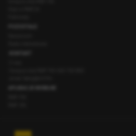
Gorąca Linia RMF FM
Staż w RMF24
Patronaty
POZOSTAŁE
Newsroom
Radio internetowe
KONTAKT
O nas
Gorąca Linia RMF FM: 600 700 800
email: fakty@rmf.fm
APLIKACJE MOBILNE
RMF FM
RMF ON