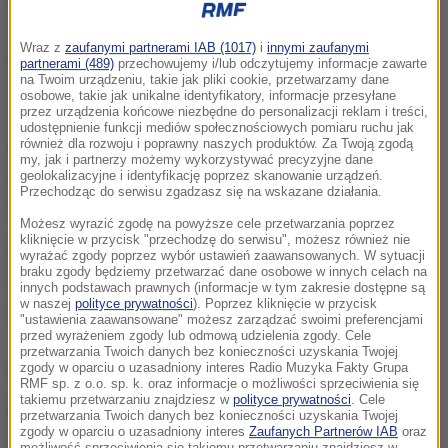
Za złamanie ciszy wyborczej grozi kara grzywny w
wysokości uzależnionej od przewinienia. Zgodnie z
Wraz z
zaufanymi partnerami IAB (1017)
i
innymi zaufanymi
Kodeksem wyborczym kto, w związku z wyborami w
partnerami (489)
przechowujemy i/lub odczytujemy informacje zawarte
na Twoim urządzeniu, takie jak pliki cookie, przetwarzamy dane
okresie od zakończenia kampanii wyborczej aż do
osobowe, takie jak unikalne identyfikatory, informacje przesyłane
przez urządzenia końcowe niezbędne do personalizacji reklam i treści,
zakończenia głosowania, podaje do publicznej
udostępnienie funkcji mediów społecznościowych pomiaru ruchu jak
również dla rozwoju i poprawny naszych produktów. Za Twoją zgodą
wiadomości wyniki przedwyborczych badań
my, jak i partnerzy możemy wykorzystywać precyzyjne dane
(sondaży) opinii publicznej podlega grzywnie od 500
geolokalizacyjne i identyfikację poprzez skanowanie urządzeń.
Przechodząc do serwisu zgadzasz się na wskazane działania.
tys. do 1 mln zł.
Możesz wyrazić zgodę na powyższe cele przetwarzania poprzez
kliknięcie w przycisk "przechodzę do serwisu", możesz również nie
Cisza wyborcza potrwa do zakończenia głosowania
wyrażać zgody poprzez wybór ustawień zaawansowanych. W sytuacji
braku zgody będziemy przetwarzać dane osobowe w innych celach na
w wyborach parlamentarnych - jest ono planowane
innych podstawach prawnych (informacje w tym zakresie dostępne są
w naszej
polityce prywatności
). Poprzez kliknięcie w przycisk
na godz. 21.
"ustawienia zaawansowane" możesz zarządzać swoimi preferencjami
przed wyrażeniem zgody lub odmową udzielenia zgody. Cele
przetwarzania Twoich danych bez konieczności uzyskania Twojej
Jak oddać ważny głos?
zgody w oparciu o uzasadniony interes Radio Muzyka Fakty Grupa
RMF sp. z o.o. sp. k. oraz informacje o możliwości sprzeciwienia się
takiemu przetwarzaniu znajdziesz w
polityce prywatności
. Cele
Niedzielne głosowanie odbędzie się w godzinach 7-
przetwarzania Twoich danych bez konieczności uzyskania Twojej
zgody w oparciu o uzasadniony interes
Zaufanych Partnerów IAB
oraz
21. Do lokalu wyborczego trzeba zabrać dokument
możliwość sprzeciwienia się takiemu przetwarzaniu znajdziesz w