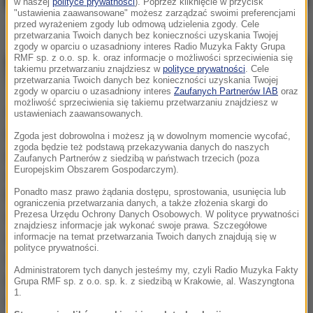
w naszej
polityce prywatności
). Poprzez kliknięcie w przycisk
"ustawienia zaawansowane" możesz zarządzać swoimi preferencjami
przed wyrażeniem zgody lub odmową udzielenia zgody. Cele
przetwarzania Twoich danych bez konieczności uzyskania Twojej
Posłuchaj:
zgody w oparciu o uzasadniony interes Radio Muzyka Fakty Grupa
RMF sp. z o.o. sp. k. oraz informacje o możliwości sprzeciwienia się
This
takiemu przetwarzaniu znajdziesz w
polityce prywatności
. Cele
is
Aktualny
0:00
/
Czas
-:-
Załadowany
:
Odtwarzaj
Materiał nie mógł zostać załadowany
przetwarzania Twoich danych bez konieczności uzyskania Twojej
a
0%
zgody w oparciu o uzasadniony interes
Zaufanych Partnerów IAB
oraz
modal
czas
trwania
— problem z siecią lub nieobsługiwany
window.
możliwość sprzeciwienia się takiemu przetwarzaniu znajdziesz w
Po raz kolejny damy wam szansę,
naprawimy tę
ustawieniach zaawansowanych.
format.
ustawę.
Jeżeli przepchniecie ją w takim kształcie, w
Zgoda jest dobrowolna i możesz ją w dowolnym momencie wycofać,
zgoda będzie też podstawą przekazywania danych do naszych
jakim ona jest dzisiaj, to te pieniądze nie zostaną
Zaufanych Partnerów z siedzibą w państwach trzecich (poza
Europejskim Obszarem Gospodarczym).
odblokowane
- tak w Rozmowie w południe w RMF
Ponadto masz prawo żądania dostępu, sprostowania, usunięcia lub
FM senator Stanisław Gawłowski zwrócił się do
ograniczenia przetwarzania danych, a także złożenia skargi do
obozu rządzącego
po głosowaniu w Sejmie sprawie
Prezesa Urzędu Ochrony Danych Osobowych. W polityce prywatności
znajdziesz informacje jak wykonać swoje prawa. Szczegółowe
nowelizacji ustawy o Sądzie Najwyższym.
Izba
informacje na temat przetwarzania Twoich danych znajdują się w
polityce prywatności.
niższa przyjęła przepisy - 203 posłów było za, 52
Administratorem tych danych jesteśmy my, czyli Radio Muzyka Fakty
przeciw, a 189 wstrzymało się od głosu. Nowelizacja
Grupa RMF sp. z o.o. sp. k. z siedzibą w Krakowie, al. Waszyngtona
1.
ustawy trafi teraz do Senatu.