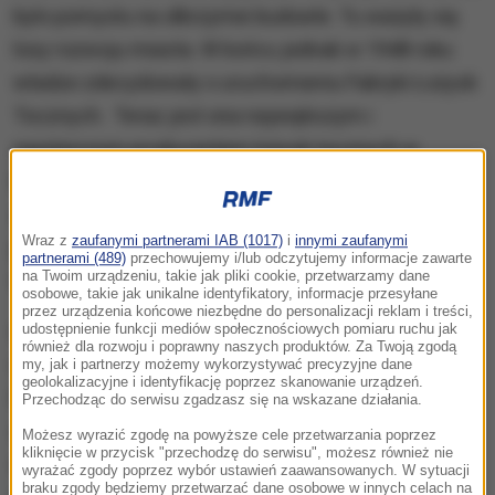
było pomysłu na olbrzymie budowle. Tu ważyły się
losy rozwoju miasta. W końcu jednak w 1948 roku
władze zdecydowały o uruchomieniu Fabryki Łożysk
Tocznych. Teraz jest ona największym i
najstarszym producentem łożysk tocznych w
Polsce. Można je znaleźć m.in. w wielu markach
zachodnich samochodów, ale też w górnictwie,
Wraz z
zaufanymi partnerami IAB (1017)
i
innymi zaufanymi
przemyśle stoczniowym oraz zbrojeniowym, m.in. w
partnerami (489)
przechowujemy i/lub odczytujemy informacje zawarte
na Twoim urządzeniu, takie jak pliki cookie, przetwarzamy dane
transporterze Rosomak.
osobowe, takie jak unikalne identyfikatory, informacje przesyłane
przez urządzenia końcowe niezbędne do personalizacji reklam i treści,
Uruchomienie fabryki po wojnie było impulsem do
udostępnienie funkcji mediów społecznościowych pomiaru ruchu jak
również dla rozwoju i poprawny naszych produktów. Za Twoją zgodą
rozwoju Kraśnika. Powstało nowe miasto Kraśnik
my, jak i partnerzy możemy wykorzystywać precyzyjne dane
geolokalizacyjne i identyfikację poprzez skanowanie urządzeń.
Fabryczny z osiedlem mieszkalnym. I tak jak za
Przechodząc do serwisu zgadzasz się na wskazane działania.
czasów "propagandy sukcesu" bito rekordy
Możesz wyrazić zgodę na powyższe cele przetwarzania poprzez
kliknięcie w przycisk "przechodzę do serwisu", możesz również nie
wydajności - słynne "300 procent normy" - tak
wyrażać zgody poprzez wybór ustawień zaawansowanych. W sytuacji
braku zgody będziemy przetwarzać dane osobowe w innych celach na