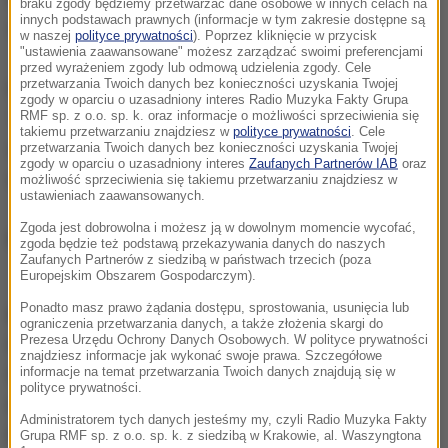
braku zgody będziemy przetwarzać dane osobowe w innych celach na
innych podstawach prawnych (informacje w tym zakresie dostępne są
Słoweniec Cene Prevc, który osiągnął 125 m i był 38.
w naszej
polityce prywatności
). Poprzez kliknięcie w przycisk
"ustawienia zaawansowane" możesz zarządzać swoimi preferencjami
przed wyrażeniem zgody lub odmową udzielenia zgody. Cele
przetwarzania Twoich danych bez konieczności uzyskania Twojej
Najgroźniejszy rywal Kubackiego do zwycięstwa w
zgody w oparciu o uzasadniony interes Radio Muzyka Fakty Grupa
RMF sp. z o.o. sp. k. oraz informacje o możliwości sprzeciwienia się
TCS Norweg Marius Lindvig w kwalifikacjach
takiemu przetwarzaniu znajdziesz w
polityce prywatności
. Cele
wylądował na 133 m, co dało mu 9. lokatę. Jego
przetwarzania Twoich danych bez konieczności uzyskania Twojej
zgody w oparciu o uzasadniony interes
Zaufanych Partnerów IAB
oraz
rywalem w parze będzie rodak Sondre Ringen.
możliwość sprzeciwienia się takiemu przetwarzaniu znajdziesz w
ustawieniach zaawansowanych.
Zgoda jest dobrowolna i możesz ją w dowolnym momencie wycofać,
Poniedziałkowy konkurs rozpocznie się o 17.15.
zgoda będzie też podstawą przekazywania danych do naszych
Zaufanych Partnerów z siedzibą w państwach trzecich (poza
Europejskim Obszarem Gospodarczym).
Ponadto masz prawo żądania dostępu, sprostowania, usunięcia lub
Pary KO 1. serii konkursu w Bischofshofen:
ograniczenia przetwarzania danych, a także złożenia skargi do
Prezesa Urzędu Ochrony Danych Osobowych. W polityce prywatności
Piotr Żyła (Polska) - Timi Zajc (Słowenia)
znajdziesz informacje jak wykonać swoje prawa. Szczegółowe
informacje na temat przetwarzania Twoich danych znajdują się w
Roman Koudelka (Czechy) - Jan Hoerl (Austria)
polityce prywatności.
Killian Peier (Szwajcaria) - Anze Lanisek (Słowenia)
Administratorem tych danych jesteśmy my, czyli Radio Muzyka Fakty
Maciej Kot (Polska) - Junshiro Kobayashi (Japonia)
Grupa RMF sp. z o.o. sp. k. z siedzibą w Krakowie, al. Waszyngtona