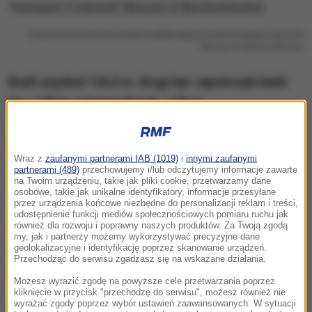
Kamil Stoch podczas rundy kwalifikacyjnej przed Turniejem Czterech
Skoczni w Bischofshofen
Kraft uzyskał 134,5 m. Drugi był Japończyk Daiki
Ito - 138 m, a trzeci Stoch - 136 m.
Obok niego w poniedziałek w pierwszej serii wystąpi
Wraz z
zaufanymi partnerami IAB (1019)
i
innymi zaufanymi
czwórka biało-czerwonych: lider klasyfikacji TCS po
partnerami (489)
przechowujemy i/lub odczytujemy informacje zawarte
na Twoim urządzeniu, takie jak pliki cookie, przetwarzamy dane
trzech konkursach, 13. w niedzielę Dawid Kubacki -
osobowe, takie jak unikalne identyfikatory, informacje przesyłane
przez urządzenia końcowe niezbędne do personalizacji reklam i treści,
131,5 m, 26. Piotr Żyła - 130 m, 29. Maciej Kot - 126,5
udostępnienie funkcji mediów społecznościowych pomiaru ruchu jak
również dla rozwoju i poprawny naszych produktów. Za Twoją zgodą
m oraz 47. Stefan Hula - 122 m. Odpadł Jakub Wolny,
my, jak i partnerzy możemy wykorzystywać precyzyjne dane
sklasyfikowany na 57. pozycji po lądowaniu na 115
geolokalizacyjne i identyfikację poprzez skanowanie urządzeń.
Przechodząc do serwisu zgadzasz się na wskazane działania.
m.
Możesz wyrazić zgodę na powyższe cele przetwarzania poprzez
kliknięcie w przycisk "przechodzę do serwisu", możesz również nie
wyrażać zgody poprzez wybór ustawień zaawansowanych. W sytuacji
Przeciwnikiem Kubackiego w parze będzie