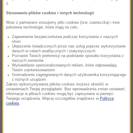
Język angielski też się pojawia, ale tak naprawdę to
1.
się zmienia w zależności od tego komu trener Biegler
Stosowanie plików cookies i innych technologii
przekazuje uwagi.
Wraz z partnerami stosujemy pliki cookies (tzw. ciasteczka) i inne
pokrewne technologie, które mają na celu:
Dalsza część artykułu pod materiałem video:
Zapewnienie bezpieczeństwa podczas korzystania z naszych
stron
Ulepszenie świadczonych przez nas usług poprzez wykorzystanie
danych w celach analitycznych i statystycznych
Poznanie Twoich preferencji na podstawie sposobu korzystania z
naszych serwisów
Wyświetlanie spersonalizowanych reklam, które odpowiadają
Twoim zainteresowaniom
Gromadzenie zagregowanych danych użytkownika korzystającego
z różnych urządzeń
Zakres wykorzystywania plików cookies możesz określić w
ustawieniach Twojej przeglądarki. Bez wprowadzenia zmian ustawień,
informacje w plikach cookies mogą być zapisywane w pamięci
Twojego urządzenia. Więcej szczegółów znajdziesz w
Polityce
cookies
.