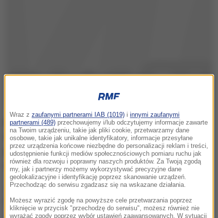
Wraz z
zaufanymi partnerami IAB (1019)
i
innymi zaufanymi
Patryk Serwański: Jednym z pańskich zadań w
partnerami (489)
przechowujemy i/lub odczytujemy informacje zawarte
na Twoim urządzeniu, takie jak pliki cookie, przetwarzamy dane
trakcie meczów jest tłumaczenie tego, co
osobowe, takie jak unikalne identyfikatory, informacje przesyłane
przez urządzenia końcowe niezbędne do personalizacji reklam i treści,
przekazuje zawodnikom Michael Biegler. Jak to
udostępnienie funkcji mediów społecznościowych pomiaru ruchu jak
również dla rozwoju i poprawny naszych produktów. Za Twoją zgodą
dokładnie wygląda?
my, jak i partnerzy możemy wykorzystywać precyzyjne dane
geolokalizacyjne i identyfikację poprzez skanowanie urządzeń.
Przechodząc do serwisu zgadzasz się na wskazane działania.
Jacek Będzikowski
: To nie jest łatwe zadanie, ale to
tylko niewielka część mojej pracy. Przekazuję
Możesz wyrazić zgodę na powyższe cele przetwarzania poprzez
kliknięcie w przycisk "przechodzę do serwisu", możesz również nie
zawodnikom pewne informacje. Czasami słowo w
wyrażać zgody poprzez wybór ustawień zaawansowanych. W sytuacji